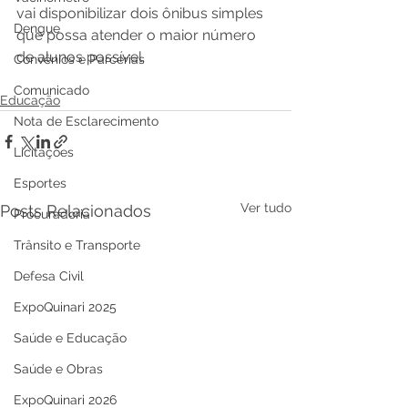
vai disponibilizar dois ônibus simples 
Dengue
que possa atender o maior número 
de alunos possível.
Convênios e Parcerias
Comunicado
Educação
Nota de Esclarecimento
Licitações
Esportes
Ver tudo
Posts Relacionados
Procuradoria
Trânsito e Transporte
Defesa Civil
ExpoQuinari 2025
Saúde e Educação
Saúde e Obras
ExpoQuinari 2026