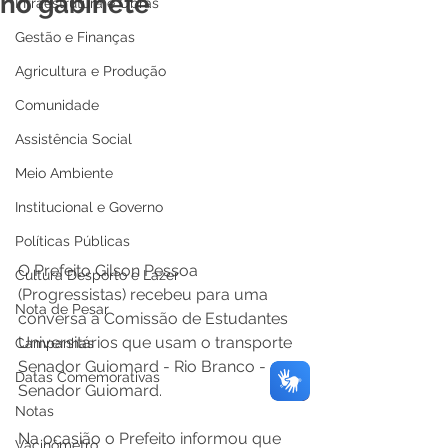
no gabinete
Infraestrutura e Obras
Gestão e Finanças
Agricultura e Produção
Comunidade
Assistência Social
Meio Ambiente
Institucional e Governo
Políticas Públicas
O Prefeito Gilson Pessoa 
Cultura Desporto e Lazer
(Progressistas) recebeu para uma 
Nota de Pesar
conversa a Comissão de Estudantes 
Universitários que usam o transporte 
Campanhas
Senador Guiomard - Rio Branco - 
Datas Comemorativas
Senador Guiomard.
Notas
Na ocasião o Prefeito informou que 
Vacinômetro