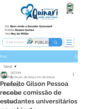
Olá,
Bem-vindo a Senador Guiomard
!
Prefeita
Rosana Gomes
Vice
Ney do Miltão
Post
Geral
SECOM
Geral
19 de jan. de 2019
1 min de leitura
Prefeito Gilson Pessoa
COVID-19
recebe comissão de
Educação
estudantes universitários
Saúde