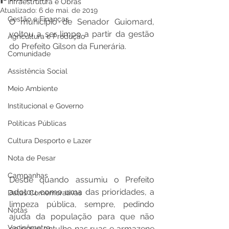
Infraestrutura e Obras
Atualizado:
6 de mai. de 2019
Gestão e Finanças
O município de Senador Guiomard, 
voltou a ser limpo a partir da gestão 
Agricultura e Produção
do Prefeito Gilson da Funerária. 
Comunidade
Assistência Social
Meio Ambiente
Institucional e Governo
Políticas Públicas
Cultura Desporto e Lazer
Nota de Pesar
Campanhas
Desde quando assumiu o Prefeito 
adotou como uma das prioridades, a 
Datas Comemorativas
limpeza pública, sempre, pedindo 
Notas
ajuda da população para que não 
Vacinômetro
coloque entulho nas ruas e armazene 