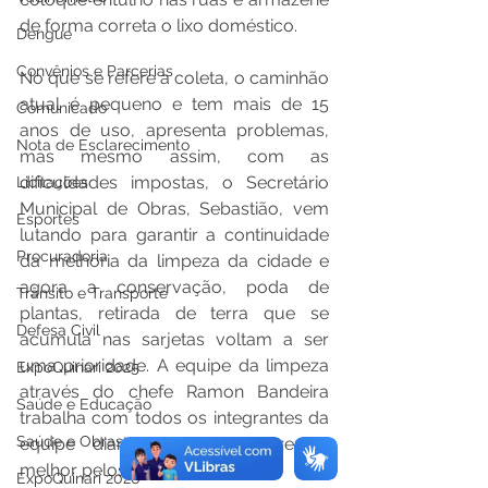
de forma correta o lixo doméstico. 
Dengue
Convênios e Parcerias
No que se refere a coleta, o caminhão 
atual é pequeno e tem mais de 15 
Comunicado
anos de uso, apresenta problemas, 
Nota de Esclarecimento
mas mesmo assim, com as 
dificuldades impostas, o Secretário 
Licitações
Municipal de Obras, Sebastião, vem 
Esportes
lutando para garantir a continuidade 
Procuradoria
da melhoria da limpeza da cidade e 
agora a conservação, poda de 
Trânsito e Transporte
plantas, retirada de terra que se 
Defesa Civil
acumula nas sarjetas voltam a ser 
uma prioridade. A equipe da limpeza 
ExpoQuinari 2025
através do chefe Ramon Bandeira 
Saúde e Educação
trabalha com todos os integrantes da 
Saúde e Obras
equipe diariamente para fazer o 
melhor pelos bairros da cidade. 
ExpoQuinari 2026