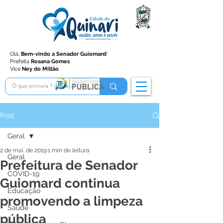
Olá,
Bem-vindo a Senador Guiomard
!
Prefeita
Rosana Gomes
Vice
Ney do Miltão
Post
Geral
2 de mai. de 2019
1 min de leitura
Geral
Prefeitura de Senador
COVID-19
Guiomard continua
Educação
promovendo a limpeza
Saúde
pública