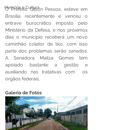
Memória e Cultura
O Prefeito Gilson Pessoa, esteve em 
Brasília recentemente e venceu o 
entrave burocrático imposto pelo 
Ministério da Defesa, e nos próximos 
dias o município receberá um novo 
caminhão coletor de lixo, com isso 
parte dos problemas serão sanados. 
A Senadora Mailza Gomes tem 
apoiado bastante a gestão e 
auxiliando nas tratativas com  os 
órgãos federais, 
Galeria de Fotos