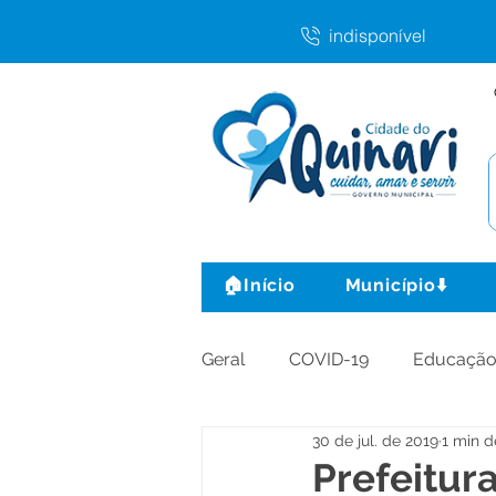
indisponível
🏠Início
Município⬇️
Geral
COVID-19
Educaçã
30 de jul. de 2019
1 min d
Agricultura e Produção
C
Prefeitur