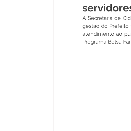
servidore
Políticas Públicas
Cultura
A Secretaria de Cid
gestão do Prefeito 
atendimento ao púb
Notas
Vacinômetro
Programa Bolsa Famí
Licitações
Esportes
Saúde e Educação
Saúde