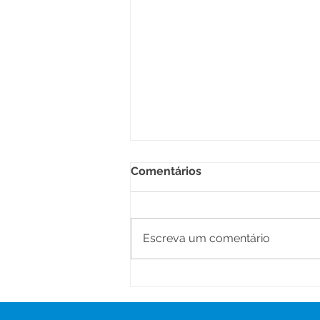
Comentários
Escreva um comentário
Prefeitura de Senador
Guiomard Leva o Projeto
“Proteger para Crescer” às