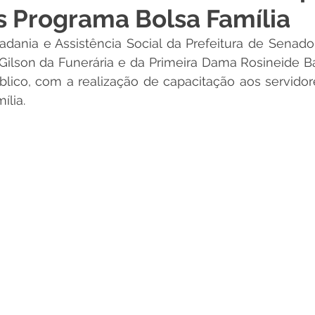
s Programa Bolsa Família
 Desporto e Lazer
Nota de Pesar
Campanhas
adania e Assistência Social da Prefeitura de Senado
Gilson da Funerária e da Primeira Dama Rosineide Barr
lico, com a realização de capacitação aos servidor
Dengue
Convênios e Parcerias
Comunicado
No
lia. 
Procuradoria
Trânsito e Transporte
Defesa Civil
 e Obras
ExpoQuinari 2026