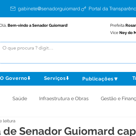
gabinete@senadorguiomard.ac.gov.br
Portal da Transparênc
Olá,
Bem-vindo a Senador Guiomard
!
Prefeita
Rosa
Vice
Ney do M
O Governo⬇️
Serviços⬇️
T
Publicações🔽
o
Saúde
Infraestrutura e Obras
Gestão e Finan
e leitura
omunidade
Assistência Social
Meio Ambiente
a de Senador Guiomard cap