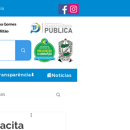
ia
na Gomes
iltão
ransparência⬇️
📰Notícias
ças
Institucional e Governo
acita