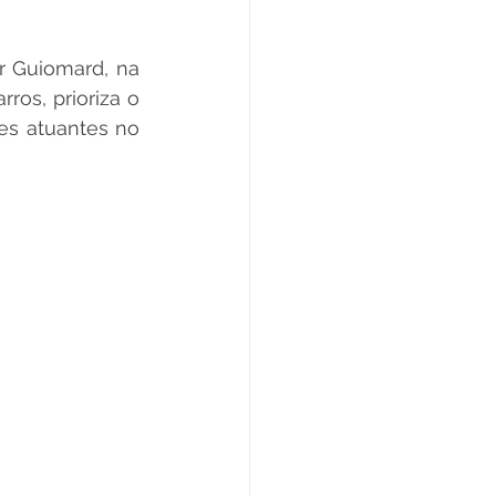
Datas Comemorativas
r Guiomard, na 
os, prioriza o 
es atuantes no 
ta de Esclarecimento
ExpoQuinari 2025