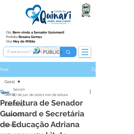
Olá,
Bem-vindo a Senador Guiomard
!
Prefeita
Rosana Gomes
Vice
Ney do Miltão
Post
Geral
Secom
Geral
27 de jun. de 2020
1 min de leitura
Prefeitura de Senador
COVID-19
Guiomard e Secretária
Educação
de Educação Adriana
Saúde