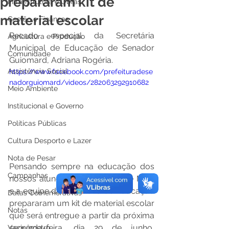
prepararam kit de
Infraestrutura e Obras
material escolar
Gestão e Finanças
Recado especial da Secretária 
Agricultura e Produção
Municipal de Educação de Senador 
Comunidade
Guiomard, Adriana Rogéria.
Assistência Social
https://www.facebook.com/prefeituradese
nadorguiomard/videos/282063292910682
Meio Ambiente
Institucional e Governo
Políticas Públicas
Cultura Desporto e Lazer
Nota de Pesar
Pensando sempre na educação dos 
Campanhas
nossos alunos, o prefeito André Maia 
e a equipe da Secretaria de Educação 
Datas Comemorativas
prepararam um kit de material escolar 
Notas
que será entregue a partir da próxima 
segunda-feira, dia 29 de junho, 
Vacinômetro