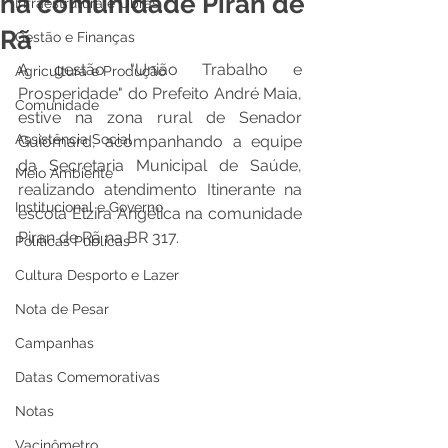
na comunidade Piran de
Infraestrutura e Obras
Rã
Gestão e Finanças
A gestão "União Trabalho e 
Agricultura e Produção
Prosperidade" do Prefeito André Maia, 
Comunidade
estive na zona rural de Senador 
Assistência Social
Guiomard, acompanhando a equipe 
da Secretaria Municipal de Saúde, 
Meio Ambiente
realizando atendimento Itinerante na 
Institucional e Governo
escola Elzira Angélica na comunidade 
Piran de Rã na BR 317. 
Políticas Públicas
Cultura Desporto e Lazer
Nota de Pesar
Campanhas
Datas Comemorativas
Notas
Vacinômetro