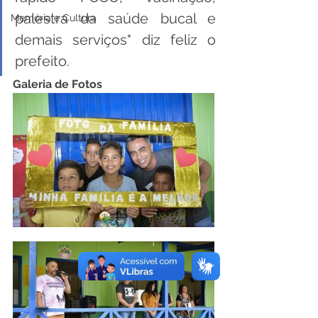
palestra da saúde bucal e 
Memória e Cultura
demais serviços" diz feliz o 
prefeito.
Galeria de Fotos