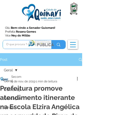
Olá,
Bem-vindo a Senador Guiomard
!
Prefeita
Rosana Gomes
Vice
Ney do Miltão
Post
Geral
Secom
Geral
9 de nov. de 2019
1 min de leitura
Prefeitura promove
COVID-19
atendimento itinerante
Educação
na Escola Elzira Angélica
Saúde