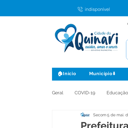
indisponível
🏠Início
Município⬇️
Geral
COVID-19
Educaçã
Secom
5 de mai. 
Agricultura e Produção
C
Prefeitura