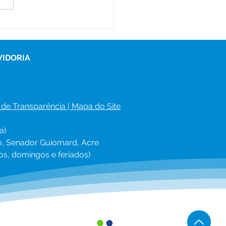
s itinerantes levam
iços de saúde às
unidades do Ramal
Água e Bonal
VIDORIA
 de Transparência
 | 
Mapa do Site
a)
ro, Senador Guiomard, Acre
os, domingos e feriados)