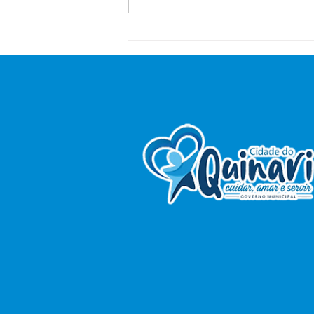
Saúde na Zona Rural:
Prefeitura de Senador
Guiomard realiza ação de
atendimentos no Ramal
Santa Maria