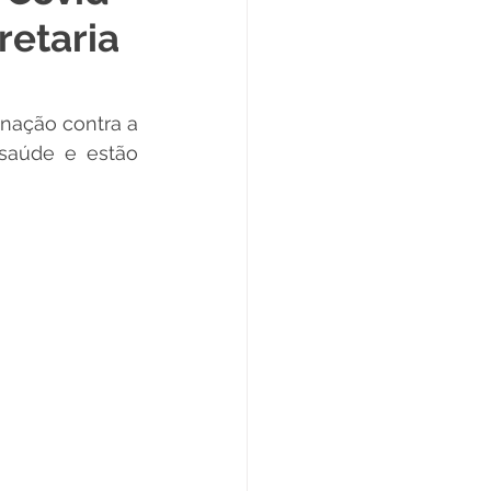
retaria
Datas Comemorativas
inação contra a 
ta de Esclarecimento
aúde e estão 
ExpoQuinari 2025