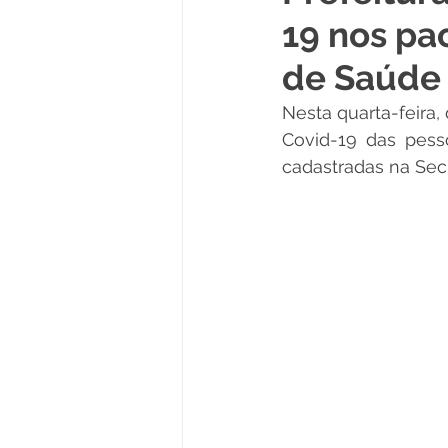
19 nos pa
Políticas Públicas
Cultura
de Saúde
Nesta quarta-feira,
Notas
Vacinômetro
Covid-19 das pess
cadastradas na Secr
Licitações
Esportes
Saúde e Educação
Saúde