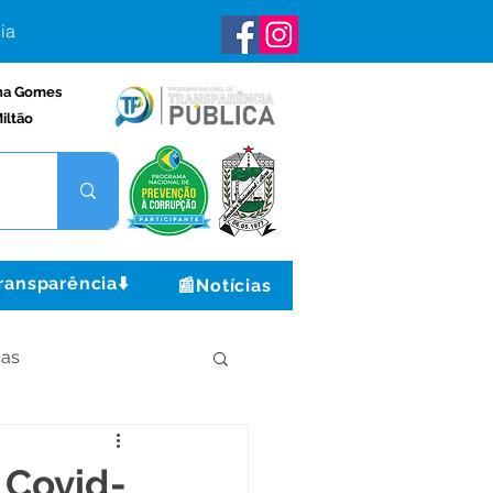
ia
na Gomes
iltão
ransparência⬇️
📰Notícias
ças
Institucional e Governo
 Covid-