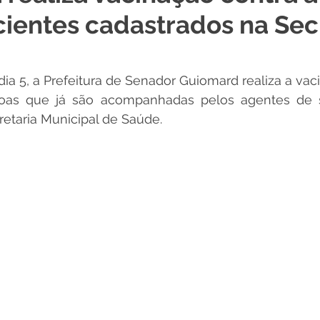
cientes cadastrados na Sec
 Desporto e Lazer
Nota de Pesar
Campanhas
 dia 5, a Prefeitura de Senador Guiomard realiza a vac
Dengue
Convênios e Parcerias
Comunicado
No
oas que já são acompanhadas pelos agentes de s
etaria Municipal de Saúde. 
Procuradoria
Trânsito e Transporte
Defesa Civil
 e Obras
ExpoQuinari 2026