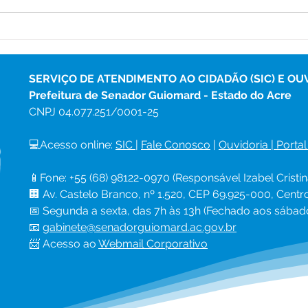
Programa Saúde na Escola
Açõe
leva atendimentos e ações
serv
preventivas à Escola Veiga
com
Cabral
Boa 
SERVIÇO DE ATENDIMENTO AO CIDADÃO (SIC) E OU
Prefeitura de Senador Guiomard - Estado do Acre
CNPJ 
04.077.251/0001-25
💻Acesso online: 
SIC 
| 
Fale Conosco
 | 
Ouvidoria
|
Portal
📱Fone: +55 (68) 98122-0970 (Responsável Izabel Cristin
🏢 Av. Castelo Branco, nº 1.520, CEP 69.925-000, Cent
📅 Segunda a sexta, das 7h às 13h (Fechado aos sábad
📧 
gabinete@senadorguiomard.ac.gov.br
📨 Acesso ao 
Webmail Corporativo