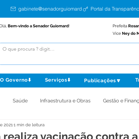
gabinete@senadorguiomard.ac.gov.br
Portal da Transparênc
Olá,
Bem-vindo a Senador Guiomard
!
Prefeita
Rosa
Vice
Ney do M
O Governo⬇️
Serviços⬇️
T
Publicações🔽
o
Saúde
Infraestrutura e Obras
Gestão e Finan
de 2021
1 min de leitura
omunidade
Assistência Social
Meio Ambiente
 realiza vacinação contra a