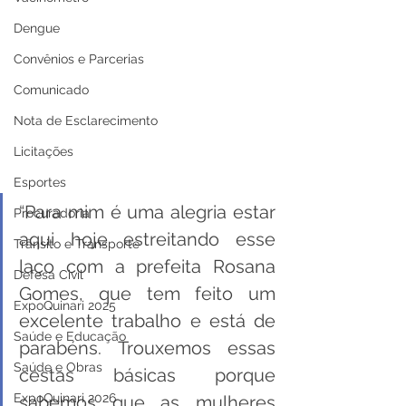
Dengue
Convênios e Parcerias
Comunicado
Nota de Esclarecimento
Licitações
Esportes
“Para mim é uma alegria estar 
Procuradoria
aqui hoje estreitando esse 
Trânsito e Transporte
laço com a prefeita Rosana 
Defesa Civil
Gomes, que tem feito um 
ExpoQuinari 2025
excelente trabalho e está de 
Saúde e Educação
parabéns. Trouxemos essas 
Saúde e Obras
cestas básicas porque 
ExpoQuinari 2026
sabemos que as mulheres 