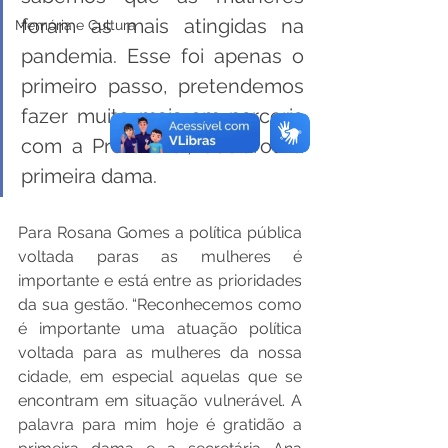
foram as mais atingidas na 
Memória e Cultura
pandemia. Esse foi apenas o 
primeiro passo, pretendemos 
fazer muito mais em parceria 
com a Prefeitura”, declarou a 
primeira dama.
Para Rosana Gomes a política pública 
voltada paras as mulheres é 
importante e está entre as prioridades 
da sua gestão. “Reconhecemos como 
é importante uma atuação política 
voltada para as mulheres da nossa 
cidade, em especial aquelas que se 
encontram em situação vulnerável. A 
palavra para mim hoje é gratidão a 