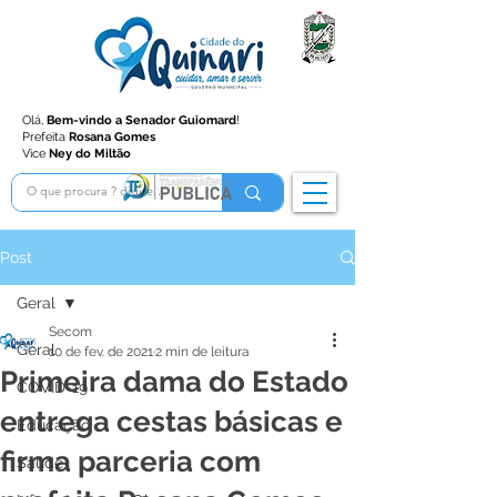
Olá,
Bem-vindo a Senador Guiomard
!
Prefeita
Rosana Gomes
Vice
Ney do Miltão
Post
Geral
Secom
Geral
10 de fev. de 2021
2 min de leitura
Primeira dama do Estado
COVID-19
entrega cestas básicas e
Educação
firma parceria com
Saúde