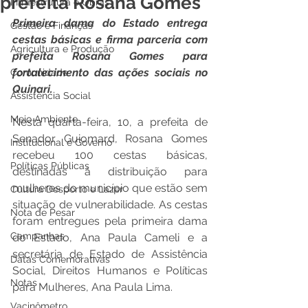
prefeita Rosana Gomes
Infraestrutura e Obras
Primeira dama do Estado entrega 
Gestão e Finanças
cestas básicas e firma parceria com 
Agricultura e Produção
prefeita Rosana Gomes para 
fortalecimento das ações sociais no 
Comunidade
Quinari.
Assistência Social
Meio Ambiente
Nesta quarta-feira, 10, a prefeita de 
Senador Guiomard, Rosana Gomes 
Institucional e Governo
recebeu 100 cestas básicas, 
Políticas Públicas
destinadas à distribuição para 
mulheres do município que estão sem 
Cultura Desporto e Lazer
situação de vulnerabilidade. As cestas 
Nota de Pesar
foram entregues pela primeira dama 
Campanhas
do Estado, Ana Paula Cameli e a 
secretária de Estado de Assistência 
Datas Comemorativas
Social, Direitos Humanos e Políticas 
Notas
para Mulheres, Ana Paula Lima.
Vacinômetro