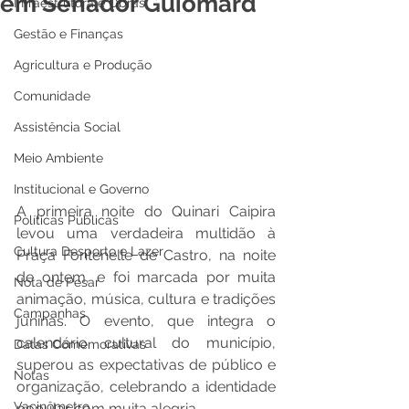
em Senador Guiomard
Infraestrutura e Obras
Gestão e Finanças
Agricultura e Produção
Comunidade
Assistência Social
Meio Ambiente
Institucional e Governo
A primeira noite do Quinari Caipira 
Políticas Públicas
levou uma verdadeira multidão à 
Cultura Desporto e Lazer
Praça Fontenelle de Castro, na noite 
de ontem, e foi marcada por muita 
Nota de Pesar
animação, música, cultura e tradições 
Campanhas
juninas. O evento, que integra o 
calendário cultural do município, 
Datas Comemorativas
superou as expectativas de público e 
Notas
organização, celebrando a identidade 
Vacinômetro
popular com muita alegria.