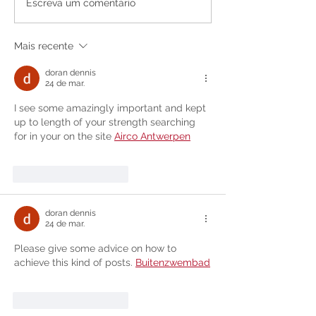
Quinari celebra último
SEMED qualific
Escreva um comentário
dia de comemoração de
profissionais pa
seus 50 anos com
atuação na Ed
Mais recente
cultura, emoção e
Especial nas es
grande participação
municipais
doran dennis
popular
24 de mar.
I see some amazingly important and kept 
up to length of your strength searching 
for in your on the site 
Airco Antwerpen
Curtir
Responder
doran dennis
24 de mar.
Please give some advice on how to 
achieve this kind of posts. 
Buitenzwembad
Curtir
Responder