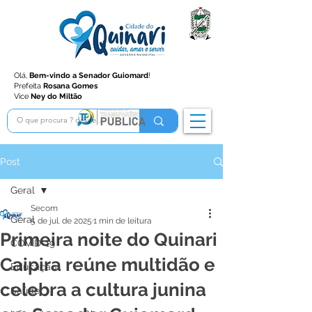
Olá,
Bem-vindo a Senador Guiomard
!
Prefeita
Rosana Gomes
Vice
Ney do Miltão
Post
Geral
Secom
Geral
5 de jul. de 2025
1 min de leitura
Primeira noite do Quinari
COVID-19
Caipira reúne multidão e
Educação
celebra a cultura junina
Saúde