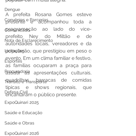
Dengue
A prefeita Rosana Gomes esteve 
Convênios e Parcerias
presente e acompanhou toda a 
programação ao lado do vice-
Comunicado
prefeito Ney do Miltão e de 
Nota de Esclarecimento
autoridades locais, vereadores e da 
população, que prestigiou em peso o 
Licitações
evento. Em um clima familiar e festivo, 
Esportes
as famílias ocuparam a praça para 
Procuradoria
assistir às apresentações culturais, 
quadrilhas, barracas de comidas 
Trânsito e Transporte
típicas e shows regionais, que 
Defesa Civil
encantaram o público presente.
ExpoQuinari 2025
Saúde e Educação
Saúde e Obras
ExpoQuinari 2026