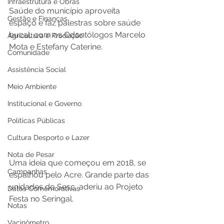
Infraestrutura e Obras
Saúde do município aproveita 
Gestão e Finanças
espaço e faz palestras sobre saúde 
bucal, com os Odontólogos Marcelo 
Agricultura e Produção
Mota e Estefany Caterine.
Comunidade
Assistência Social
Meio Ambiente
Institucional e Governo
Políticas Públicas
Cultura Desporto e Lazer
Nota de Pesar
Uma ideia que começou em 2018, se 
Campanhas
espalhou pelo Acre. Grande parte das 
unidades do Sesc, aderiu ao Projeto 
Datas Comemorativas
Festa no Seringal. 
Notas
Vacinômetro