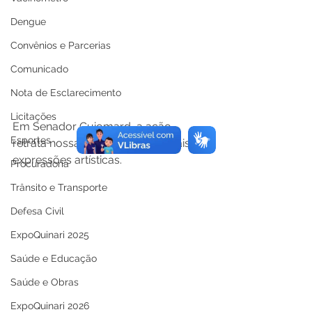
Dengue
Convênios e Parcerias
Comunicado
Nota de Esclarecimento
Licitações
Em Senador Guiomard, a ação 
Esportes
retrata nossas influências culturais, e 
expressões artísticas. 
Procuradoria
Trânsito e Transporte
Defesa Civil
ExpoQuinari 2025
Saúde e Educação
Saúde e Obras
ExpoQuinari 2026