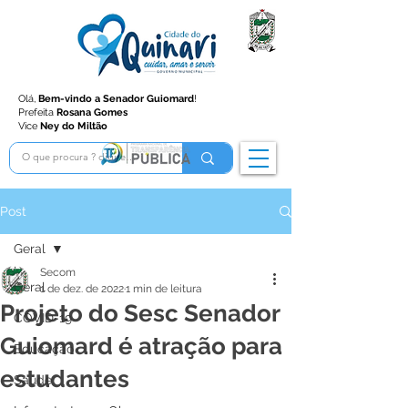
Olá,
Bem-vindo a Senador Guiomard
!
Prefeita
Rosana Gomes
Vice
Ney do Miltão
Post
Geral
Secom
Geral
1 de dez. de 2022
1 min de leitura
Projeto do Sesc Senador
COVID-19
Guiomard é atração para
Educação
estudantes
Saúde