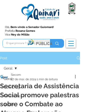
Olá,
Bem-vindo a Senador Guiomard
!
Prefeita
Rosana Gomes
Vice
Ney do Miltão
Post
Geral
Secom
Geral
27 de mai. de 2024
1 min de leitura
Secretaria de Assistência
COVID-19
Social promove palestras
Educação
sobre o Combate ao
Saúde