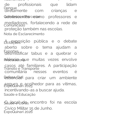
de profissionais que lidam 
Dengue
diretamente com crianças e 
adolescentes como professores e 
Convênios e Parcerias
mediadores, fortalecendo a rede de 
Comunicado
proteção também nas escolas.
Nota de Esclarecimento
A exposição pública e o debate 
Licitações
aberto sobre o tema ajudam a 
Esportes
desmistificar tabus e a quebrar o 
silêncio que muitas vezes envolve 
Procuradoria
casos até familiares. A participação 
Trânsito e Transporte
comunitária nesses eventos é 
Defesa Civil
essencial para criar um ambiente 
seguro e acolhedor para as vítimas, 
ExpoQuinari 2025
incentivando-as a buscar ajuda.
Saúde e Educação
O local do encontro foi na escola 
Saúde e Obras
Cívico Militar 15 de Junho.
ExpoQuinari 2026