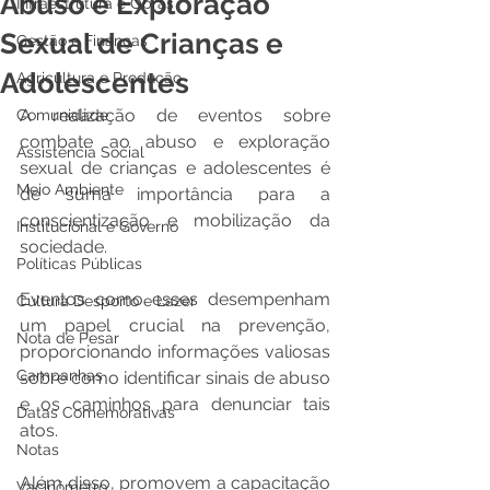
Abuso e Exploração
Infraestrutura e Obras
Sexual de Crianças e
Gestão e Finanças
Adolescentes
Agricultura e Produção
A realização de eventos sobre 
Comunidade
combate ao abuso e exploração 
Assistência Social
sexual de crianças e adolescentes é 
Meio Ambiente
de suma importância para a 
conscientização e mobilização da 
Institucional e Governo
sociedade.
Políticas Públicas
Eventos como esses desempenham 
Cultura Desporto e Lazer
um papel crucial na prevenção, 
Nota de Pesar
proporcionando informações valiosas 
Campanhas
sobre como identificar sinais de abuso 
e os caminhos para denunciar tais 
Datas Comemorativas
atos.
Notas
Além disso, promovem a capacitação 
Vacinômetro