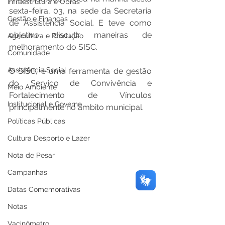
Infraestrutura e Obras
sexta-feira, 03, na sede da Secretaria 
Gestão e Finanças
de Assistência Social. E teve como 
objetivo discutir maneiras de 
Agricultura e Produção
melhoramento do SISC.
Comunidade
Assistência Social
O SISC, é uma ferramenta de gestão 
do Serviço de Convivência e 
Meio Ambiente
Fortalecimento de Vínculos 
Institucional e Governo
principalmente no âmbito municipal.
Políticas Públicas
Cultura Desporto e Lazer
Nota de Pesar
Campanhas
Datas Comemorativas
Notas
Vacinômetro