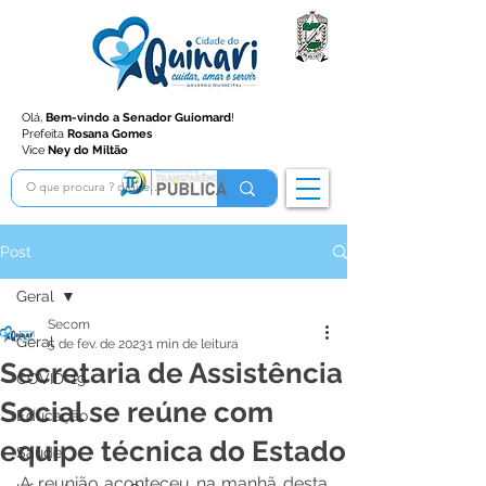
Olá,
Bem-vindo a Senador Guiomard
!
Prefeita
Rosana Gomes
Vice
Ney do Miltão
Post
Geral
Secom
Geral
5 de fev. de 2023
1 min de leitura
Secretaria de Assistência
COVID-19
Social se reúne com
Educação
equipe técnica do Estado
Saúde
A reunião aconteceu na manhã desta 