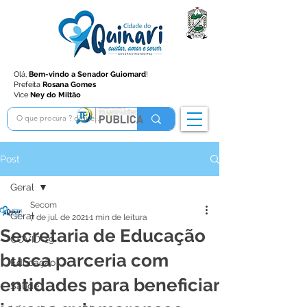
Olá,
Bem-vindo a Senador Guiomard
!
Prefeita
Rosana Gomes
Vice
Ney do Miltão
Post
Geral
Secom
Geral
7 de jul. de 2021
1 min de leitura
Secretaria de Educação
COVID-19
busca parceria com
Educação
entidades para beneficiar
Saúde