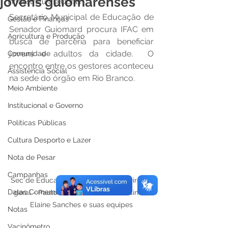
jovens guiomarenses
Infraestrutura e Obras
Secretário Municipal de Educação de 
Gestão e Finanças
Senador Guiomard procura IFAC em 
Agricultura e Produção
busca de parceria para beneficiar 
jovens e adultos da cidade.  O 
Comunidade
encontro entre os gestores aconteceu 
Assistência Social
na sede do órgão em Rio Branco.
Meio Ambiente
Institucional e Governo
Políticas Públicas
Cultura Desporto e Lazer
Nota de Pesar
Campanhas
Sec de Educação Zezinho Martins, Diretor 
Datas Comemorativas
geral - Paulo Souza Diretora de Ensino - 
Elaine Sanches e suas equipes
Notas
Vacinômetro