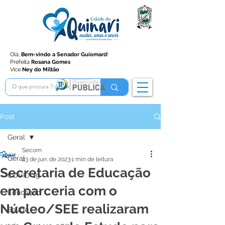
Olá,
Bem-vindo a Senador Guiomard
!
Prefeita
Rosana Gomes
Vice
Ney do Miltão
Post
Geral
Secom
Geral
23 de jun. de 2023
1 min de leitura
Secretaria de Educação
COVID-19
em parceria com o
Educação
Núcleo/SEE realizaram
Saúde