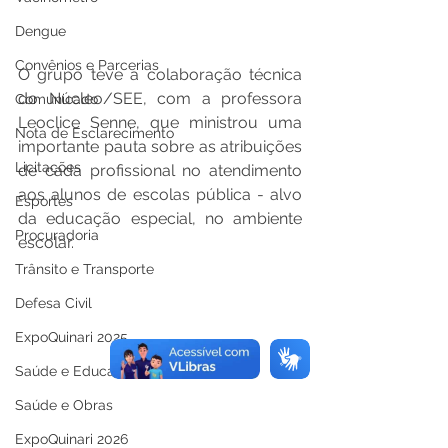
Dengue
Convênios e Parcerias
O grupo teve a colaboração técnica 
do Núcleo/SEE, com a professora 
Comunicado
Leoclice Senne, que ministrou uma 
Nota de Esclarecimento
importante pauta sobre as atribuições 
Licitações
de cada profissional no atendimento 
aos alunos de escolas pública - alvo 
Esportes
da educação especial, no ambiente 
Procuradoria
escolar. 
Trânsito e Transporte
Defesa Civil
ExpoQuinari 2025
Saúde e Educação
Saúde e Obras
ExpoQuinari 2026