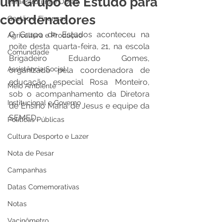
um Grupo de Estudo para
Infraestrutura e Obras
coordenadores
Gestão e Finanças
O Grupo de Estudos aconteceu na 
Agricultura e Produção
noite desta quarta-feira, 21, na escola 
Comunidade
Brigadeiro Eduardo Gomes, 
Assistência Social
organizado pela coordenadora de 
educação especial Rosa Monteiro, 
Meio Ambiente
sob o acompanhamento da Diretora 
Institucional e Governo
de Ensino Maria de Jesus e equipe da 
SEMED.
Políticas Públicas
Cultura Desporto e Lazer
Nota de Pesar
Campanhas
Datas Comemorativas
Notas
Vacinômetro