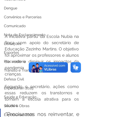
Dengue
Convênios e Parcerias
Comunicado
Nota de Esclarecimento
A iniciativa partiu da Escola Nubia na 
Roça com apoio do secretário de 
Licitações
Educação Zezinho Martins. O objetivo 
Esportes
foi aproximar os professores e alunos 
da rede e diminuir os impactos da 
Procuradoria
pandemia na aprendizagem das 
Trânsito e Transporte
crianças. 
Defesa Civil
Segundo o secretário, ações como 
ExpoQuinari 2025
essas reduzem os transtornos e 
Saúde e Educação
tornam a escola atrativa para os 
alunos.
Saúde e Obras
"Precisamos nos reinventar, e 
ExpoQuinari 2026