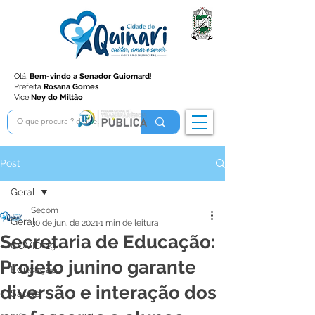
Olá,
Bem-vindo a Senador Guiomard
!
Prefeita
Rosana Gomes
Vice
Ney do Miltão
Post
Geral
Secom
Geral
30 de jun. de 2021
1 min de leitura
Secretaria de Educação:
COVID-19
Projeto junino garante
Educação
diversão e interação dos
Saúde