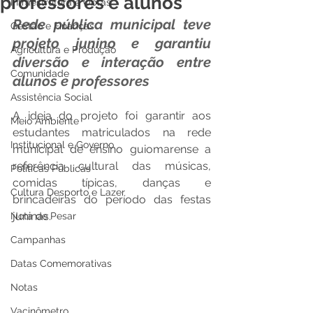
professores e alunos
Infraestrutura e Obras
Rede pública municipal teve 
Gestão e Finanças
projeto junino e garantiu 
Agricultura e Produção
diversão e interação entre 
Comunidade
alunos e professores
Assistência Social
A ideia do projeto foi garantir aos 
Meio Ambiente
estudantes matriculados na rede 
Institucional e Governo
municipal de ensino guiomarense a 
referência cultural das músicas, 
Políticas Públicas
comidas típicas, danças e 
Cultura Desporto e Lazer
brincadeiras do período das festas 
juninas.
Nota de Pesar
Campanhas
Datas Comemorativas
Notas
Vacinômetro