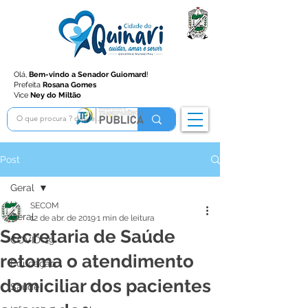
Olá,
Bem-vindo a Senador Guiomard
!
Prefeita
Rosana Gomes
Vice
Ney do Miltão
Post
Geral
SECOM
Geral
12 de abr. de 2019
1 min de leitura
Secretaria de Saúde
COVID-19
retoma o atendimento
Educação
domiciliar dos pacientes
Saúde