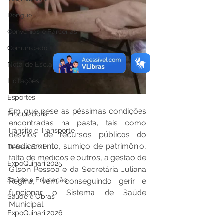
Dengue
Convênios e Parcerias
Comunicado
Nota de Esclarecimento
Licitações
Esportes
Em que pese as péssimas condições 
Procuradoria
encontradas na pasta, tais como 
Trânsito e Transporte
desvios de recursos públicos do 
medicamento, sumiço de patrimônio, 
Defesa Civil
falta de médicos e outros, a gestão de 
ExpoQuinari 2025
Gilson Pessoa e da Secretária Juliana 
Saúde e Educação
Regina, vem conseguindo gerir e 
funcionar o Sistema de Saúde 
Saúde e Obras
Municipal. 
ExpoQuinari 2026