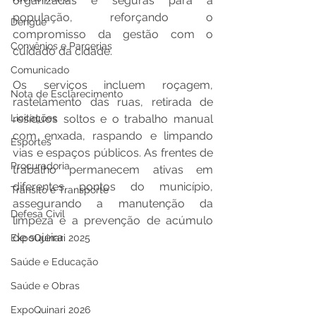
organizadas e seguras para a 
população, reforçando o 
Dengue
compromisso da gestão com o 
Convênios e Parcerias
cuidado da cidade.
Comunicado
Os serviços incluem roçagem, 
Nota de Esclarecimento
rastelamento das ruas, retirada de 
Licitações
resíduos soltos e o trabalho manual 
com enxada, raspando e limpando 
Esportes
vias e espaços públicos. As frentes de 
Procuradoria
trabalho permanecem ativas em 
diferentes pontos do município, 
Trânsito e Transporte
assegurando a manutenção da 
Defesa Civil
limpeza e a prevenção de acúmulo 
de sujeira.
ExpoQuinari 2025
Saúde e Educação
Saúde e Obras
ExpoQuinari 2026