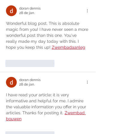
Mobilidade na Cidade
doran dennis
28 de jan.
Wonderful blog post. This is absolute 
magic from you! I have never seen a more 
wonderful post than this one. You've 
really made my day today with this. I 
hope you keep this up! 
Zwembadaanleg
Curtir
Responder
doran dennis
28 de jan.
I have read your article; it is very 
informative and helpful for me. I admire 
the valuable information you offer in your 
articles. Thanks for posting it. 
Zwembad 
bouwen