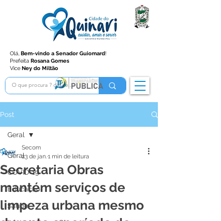
Olá,
Bem-vindo a Senador Guiomard
!
Prefeita
Rosana Gomes
Vice
Ney do Miltão
Post
Geral
Secom
Geral
23 de jan.
1 min de leitura
Secretaria Obras
COVID-19
mantém serviços de
Educação
limpeza urbana mesmo
Saúde