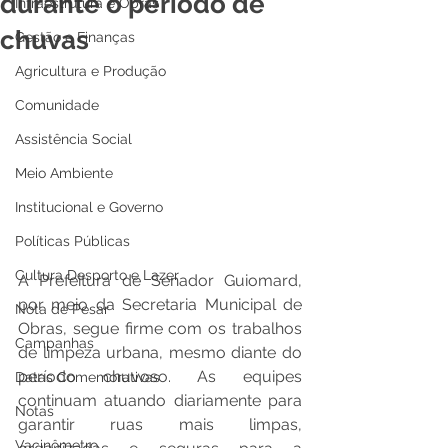
durante o período de
Infraestrutura e Obras
chuvas
Gestão e Finanças
Agricultura e Produção
Comunidade
Assistência Social
Meio Ambiente
Institucional e Governo
Políticas Públicas
Cultura Desporto e Lazer
A Prefeitura de Senador Guiomard, 
por meio da Secretaria Municipal de 
Nota de Pesar
Obras, segue firme com os trabalhos 
Campanhas
de limpeza urbana, mesmo diante do 
período chuvoso. As equipes 
Datas Comemorativas
continuam atuando diariamente para 
Notas
garantir ruas mais limpas, 
Vacinômetro