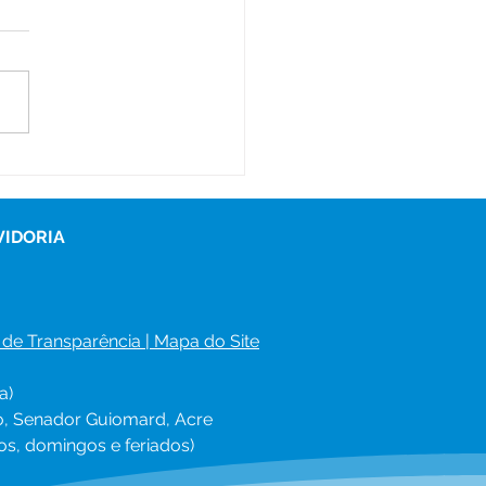
eto fortalece a parceria
e família e escola na
 municipal de ensino
VIDORIA
 de Transparência
 | 
Mapa do Site
a)
ro, Senador Guiomard, Acre
os, domingos e feriados)