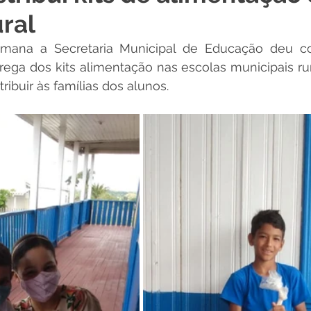
ural
 Desporto e Lazer
Nota de Pesar
Campanhas
mana a Secretaria Municipal de Educação deu co
ega dos kits alimentação nas escolas municipais rur
Dengue
Convênios e Parcerias
Comunicado
No
ribuir às famílias dos alunos.
Procuradoria
Trânsito e Transporte
Defesa Civil
 e Obras
ExpoQuinari 2026