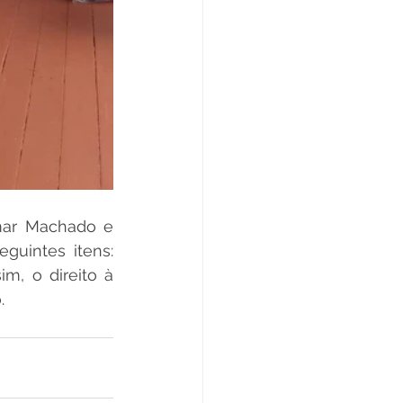
mar Machado e 
guintes itens: 
im, o direito à 
.