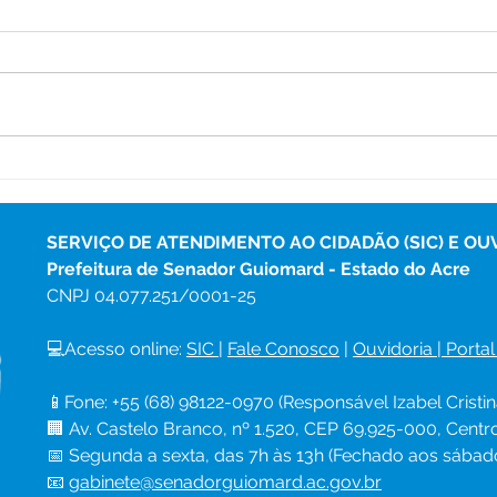
Programa Saúde na Escola
Proj
leva atendimentos e ações
entr
preventivas à Escola Veiga
rede
Cabral
SERVIÇO DE ATENDIMENTO AO CIDADÃO (SIC) E OU
Prefeitura de Senador Guiomard - Estado do Acre
CNPJ 
04.077.251/0001-25
💻Acesso online: 
SIC 
| 
Fale Conosco
 | 
Ouvidoria
|
Portal
📱Fone: +55 (68) 98122-0970 (Responsável Izabel Cristin
🏢 Av. Castelo Branco, nº 1.520, CEP 69.925-000, Cent
📅 Segunda a sexta, das 7h às 13h (Fechado aos sábad
📧 
gabinete@senadorguiomard.ac.gov.br