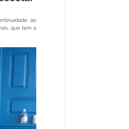
Datas Comemorativas
ntinuidade ao 
ais, que tem a 
ta de Esclarecimento
ExpoQuinari 2025