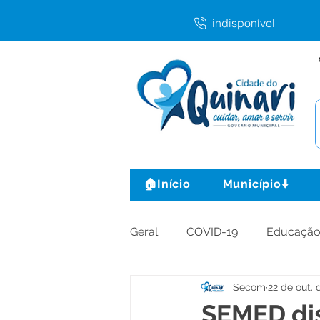
indisponível
🏠Início
Município⬇️
Geral
COVID-19
Educaçã
Secom
22 de out. 
Agricultura e Produção
C
SEMED dis