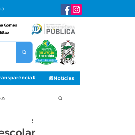
ia
na Gomes
iltão
ransparência⬇️
📰Notícias
ças
Institucional e Governo
escolar