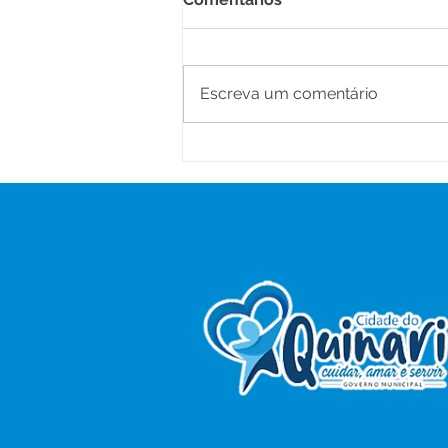
Escreva um comentário
Prefeitura de Senador
Guiomard realiza II Jornada
Pedagógica para equipes
gestoras