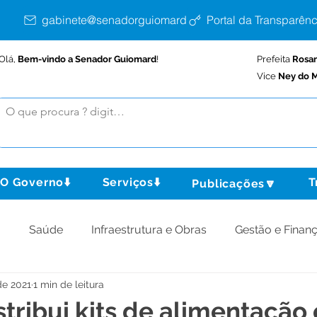
gabinete@senadorguiomard.ac.gov.br
Portal da Transparênc
Olá,
Bem-vindo a Senador Guiomard
!
Prefeita
Rosa
Vice
Ney do M
O Governo⬇️
Serviços⬇️
T
Publicações🔽
o
Saúde
Infraestrutura e Obras
Gestão e Finan
de 2021
1 min de leitura
omunidade
Assistência Social
Meio Ambiente
tribui kits de alimentação 