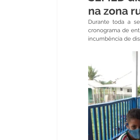
na zona r
Políticas Públicas
Cultura
Durante toda a se
cronograma de entr
Notas
Vacinômetro
incumbência de dist
Licitações
Esportes
Saúde e Educação
Saúde