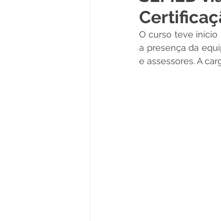
Certifica
Políticas Públicas
Cultura
O curso teve início
a presença da equi
Notas
Vacinômetro
e assessores. A car
Licitações
Esportes
Saúde e Educação
Saúde