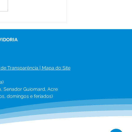
eto fortalece a parceria
e família e escola na
 municipal de ensino
VIDORIA
 de Transparência
 | 
Mapa do Site
a)
ro, Senador Guiomard, Acre
os, domingos e feriados)