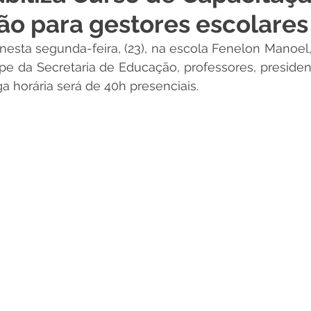
ção para gestores escolares
 Desporto e Lazer
Nota de Pesar
Campanhas
 nesta segunda-feira, (23), na escola Fenelon Manoel
pe da Secretaria de Educação, professores, preside
Dengue
Convênios e Parcerias
Comunicado
No
ga horária será de 40h presenciais. 
Procuradoria
Trânsito e Transporte
Defesa Civil
 e Obras
ExpoQuinari 2026