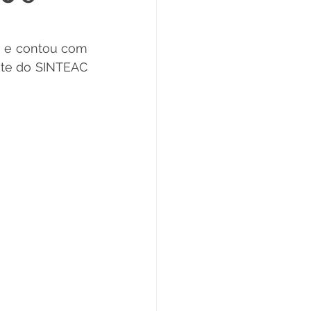
Datas Comemorativas
, e contou com 
nte do SINTEAC 
ta de Esclarecimento
ExpoQuinari 2025