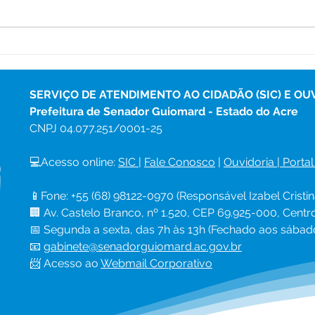
Programa Saúde na Escola
Proj
leva atendimentos e ações
entr
preventivas à Escola Veiga
rede
Cabral
SERVIÇO DE ATENDIMENTO AO CIDADÃO (SIC) E OU
Prefeitura de Senador Guiomard - Estado do Acre
CNPJ 
04.077.251/0001-25
💻Acesso online: 
SIC 
| 
Fale Conosco
 | 
Ouvidoria
|
Portal
📱Fone: +55 (68) 98122-0970 (Responsável Izabel Cristin
🏢 Av. Castelo Branco, nº 1.520, CEP 69.925-000, Cent
📅 Segunda a sexta, das 7h às 13h (Fechado aos sábad
📧 
gabinete@senadorguiomard.ac.gov.br
📨 Acesso ao 
Webmail Corporativo