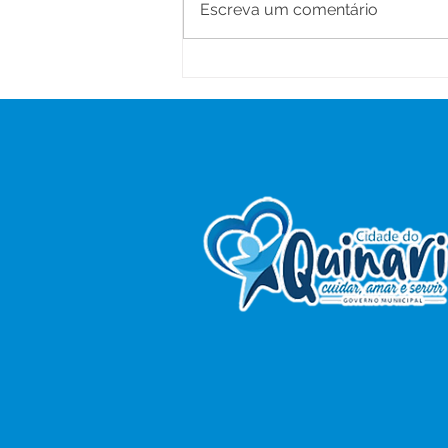
Escreva um comentário
Prefeitura de Senador
Guiomard realiza II Jornada
Pedagógica para equipes
gestoras