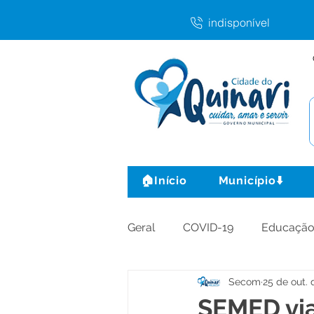
indisponível
🏠Início
Município⬇️
Geral
COVID-19
Educaçã
Secom
25 de out. 
Agricultura e Produção
C
SEMED via