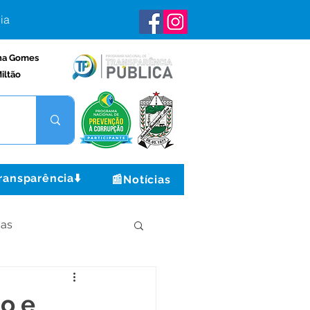
ia
na Gomes
iltão
ransparência⬇️
📰Notícias
ças
Institucional e Governo
o e