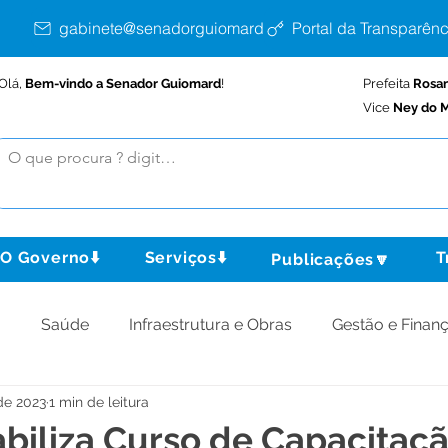
gabinete@senadorguiomard.ac.gov.br
Portal da Transparênc
Olá,
Bem-vindo a Senador Guiomard
!
Prefeita
Rosa
Vice
Ney do M
O Governo⬇️
Serviços⬇️
T
Publicações🔽
o
Saúde
Infraestrutura e Obras
Gestão e Finan
de 2023
1 min de leitura
omunidade
Assistência Social
Meio Ambiente
biliza Curso de Capacitaçã