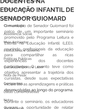
DOCENTES NA
Infraestrutura e Obras
EDUCAÇÃO INFANTIL DE
Gestão e Finanças
SENADOR GUIOMARD
Agricultura e Produção
O município de Senador Guiomard foi 
Comunidade
palco de um importante seminário 
Assistência Social
promovido pelo Programa Leitura e 
Meio Ambiente
Escrita na Educação Infantil (LEEI), 
reunindo profissionais da educação 
Institucional e Governo
para compartilhar as ricas 
Políticas Públicas
experiências dos docentes 
participantes. O evento teve como 
Cultura Desporto e Lazer
objetivo apresentar a trajetória dos 
Nota de Pesar
cursistas, desde suas expectativas 
Campanhas
iniciais até as aprendizagens e práticas 
desenvolvidas ao longo do programa.
Datas Comemorativas
Notas
Durante o seminário, os educadores 
tiveram a oportunidade de relatar 
Vacinômetro