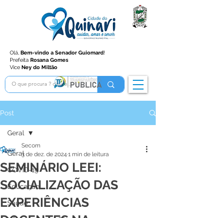
Olá,
Bem-vindo a Senador Guiomard
!
Prefeita
Rosana Gomes
Vice
Ney do Miltão
Post
Geral
Secom
Geral
3 de dez. de 2024
1 min de leitura
SEMINÁRIO LEEI:
COVID-19
SOCIALIZAÇÃO DAS
Educação
EXPERIÊNCIAS
Saúde