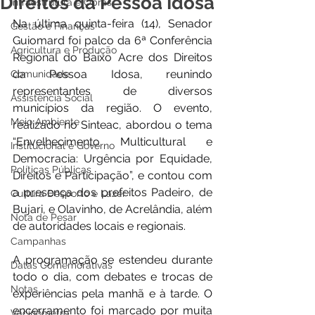
Direitos da Pessoa Idosa
Infraestrutura e Obras
Na última quinta-feira (14), Senador 
Gestão e Finanças
Guiomard foi palco da 6ª Conferência 
Agricultura e Produção
Regional do Baixo Acre dos Direitos 
da Pessoa Idosa, reunindo 
Comunidade
representantes de diversos 
Assistência Social
municípios da região. O evento, 
Meio Ambiente
realizado no Sinteac, abordou o tema 
“Envelhecimento Multicultural e 
Institucional e Governo
Democracia: Urgência por Equidade, 
Políticas Públicas
Direitos e Participação”, e contou com 
a presença dos prefeitos Padeiro, de 
Cultura Desporto e Lazer
Bujari, e Olavinho, de Acrelândia, além 
Nota de Pesar
de autoridades locais e regionais.
Campanhas
A programação se estendeu durante 
Datas Comemorativas
todo o dia, com debates e trocas de 
Notas
experiências pela manhã e à tarde. O 
encerramento foi marcado por muita 
Vacinômetro