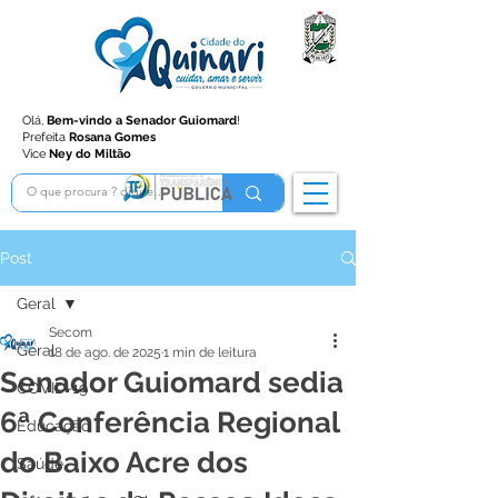
Olá,
Bem-vindo a Senador Guiomard
!
Prefeita
Rosana Gomes
Vice
Ney do Miltão
Post
Geral
Secom
Geral
18 de ago. de 2025
1 min de leitura
Senador Guiomard sedia
COVID-19
6ª Conferência Regional
Educação
do Baixo Acre dos
Saúde