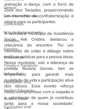
animação e dança, com o forró de 
Dengue
Zéca dos Teclados, proporcionando 
um momento de confraternização e 
Convênios e Parcerias
alegria para os participantes.
Comunicado
Nota de Esclarecimento
A secretária municipal de Assistência 
Social, Keli Cristina, destacou a 
Licitações
relevância do encontro: “Foi um 
Esportes
momento de união e diálogo sobre 
políticas públicas para a pessoa idosa. 
Procuradoria
Nosso município, sob a liderança da 
Trânsito e Transporte
prefeita Rosana Gomes, tem se 
Defesa Civil
empenhado para garantir mais 
qualidade de vida e participação ativa 
ExpoQuinari 2025
dos idosos. Esse evento reforça 
Saúde e Educação
nosso compromisso com o respeito e 
a valorização de quem já contribuiu 
Saúde e Obras
tanto para a nossa sociedade”, 
ExpoQuinari 2026