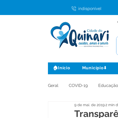
indisponível
🏠Início
Município⬇️
Geral
COVID-19
Educaçã
9 de mai. de 2019
2 min d
Agricultura e Produção
C
Transparê