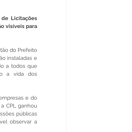
Datas Comemorativas
de Licitações 
 visíveis para 
ta de Esclarecimento
o do Prefeito 
o instaladas e 
ExpoQuinari 2025
o a todos que 
do a vida dos 
 
empresas e do 
a a CPL ganhou 
sões públicas 
el observar a 