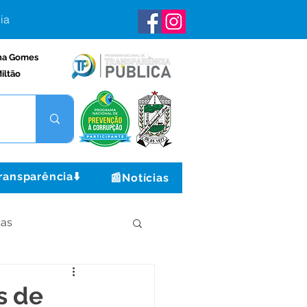
ia
na Gomes
iltão
ransparência⬇️
📰Notícias
ças
Institucional e Governo
s de