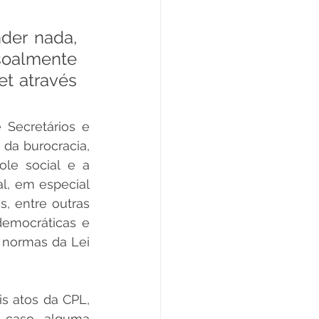
der nada, 
oalmente 
t através 
Secretários e 
da burocracia, 
le social e a 
l, em especial 
, entre outras 
democráticas e 
 normas da Lei 
s atos da CPL, 
, caso alguma 