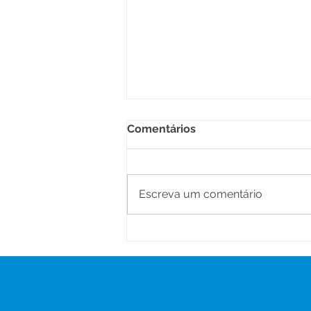
Comentários
Escreva um comentário
Plano de Integridade
avança em Senador
Guiomard com definição de
diretrizes e ações
estratégicas