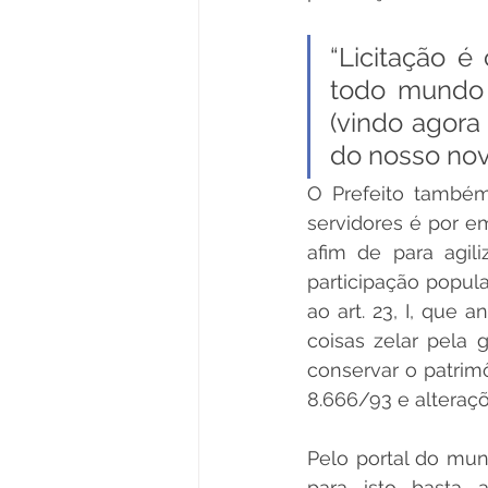
“Licitação é
todo mundo 
(vindo agora 
do nosso novo 
O Prefeito também
servidores é por em
afim de para agili
participação popul
ao art. 23, I, que 
coisas zelar pela 
conservar o patrimô
8.666/93 e alteraçõ
Pelo portal do muni
para isto basta a