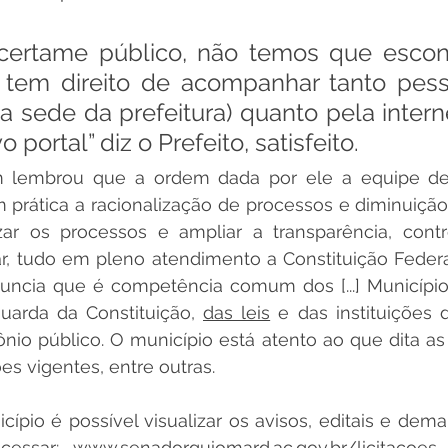
 certame público, não temos que escon
tem direito de acompanhar tanto pess
a sede da prefeitura) quanto pela interne
portal” diz o Prefeito, satisfeito.
 lembrou que a ordem dada por ele a equipe de 
 prática a racionalização de processos e diminuição 
zar os processos e ampliar a transparência, contro
ar, tudo em pleno atendimento a Constituição Federa
anuncia que é competência comum dos [...] Municípios
guarda da Constituição, 
das leis
 e das instituições 
nio público. O município está atento ao que dita as
es vigentes, entre outras.
cípio é possível visualizar os avisos, editais e demai
cessar: www.senadorguiomard.ac.gov.br/licitacoes