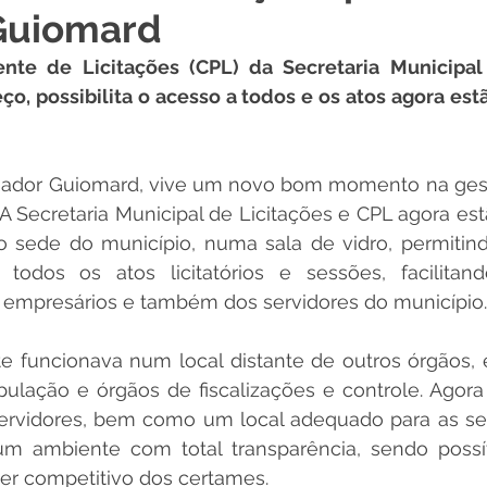
Guiomard
 Desporto e Lazer
Nota de Pesar
Campanhas
te de Licitações (CPL) da Secretaria Municipal 
, possibilita o acesso a todos e os atos agora estão
Dengue
Convênios e Parcerias
Comunicado
No
nador Guiomard, vive um novo bom momento na gestã
 A Secretaria Municipal de Licitações e CPL agora estã
Procuradoria
Trânsito e Transporte
Defesa Civil
 sede do município, numa sala de vidro, permitind
odos os atos licitatórios e sessões, facilitan
empresários e também dos servidores do município.
 e Obras
ExpoQuinari 2026
e funcionava num local distante de outros órgãos, 
pulação e órgãos de fiscalizações e controle. Agor
ervidores, bem como um local adequado para as ses
 ambiente com total transparência, sendo possív
ter competitivo dos certames. 