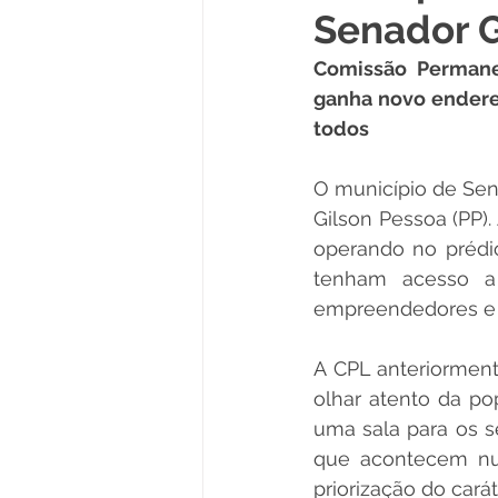
Senador 
Políticas Públicas
Cultura
Comissão Permanen
ganha novo endereço
todos
Notas
Vacinômetro
O município de Se
Gilson Pessoa (PP).
Licitações
Esportes
operando no prédio
tenham acesso a t
Saúde e Educação
empreendedores e 
Saúde
A CPL anteriorment
olhar atento da po
uma sala para os s
que acontecem num
priorização do cará