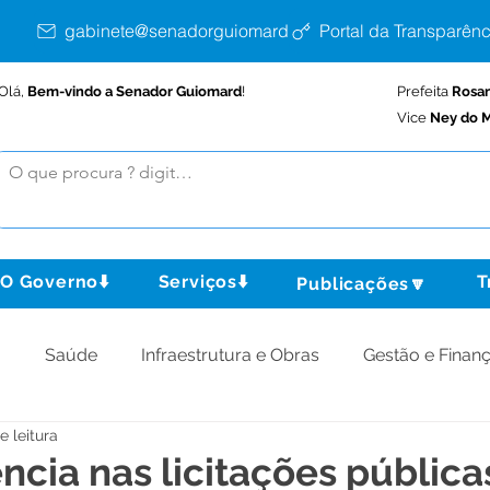
gabinete@senadorguiomard.ac.gov.br
Portal da Transparênc
Olá,
Bem-vindo a Senador Guiomard
!
Prefeita
Rosa
Vice
Ney do M
O Governo⬇️
Serviços⬇️
T
Publicações🔽
o
Saúde
Infraestrutura e Obras
Gestão e Finan
e leitura
omunidade
Assistência Social
Meio Ambiente
ncia nas licitações pública