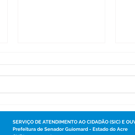
Prefeitura do Quinari
Sen
concede o Reajuste salarial
conq
5,4% para os professores
Exce
fina
SERVIÇO DE ATENDIMENTO AO CIDADÃO (SIC) E OU
Soci
Prefeitura de Senador Guiomard - Estado do Acre