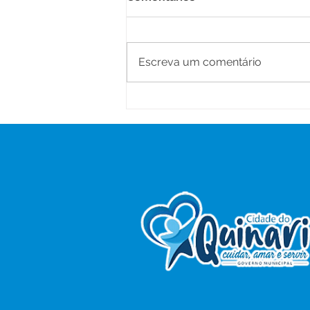
Escreva um comentário
Plano de Integridade
avança em Senador
Guiomard com definição de
diretrizes e ações
estratégicas