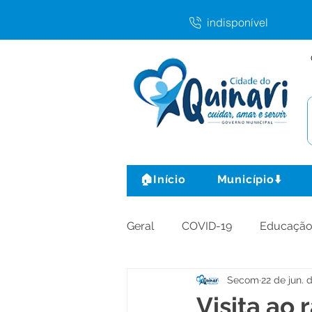
indisponível
🏠Início
Município⬇️
Geral
COVID-19
Educaçã
Secom
22 de jun. 
Agricultura e Produção
C
Visita ao