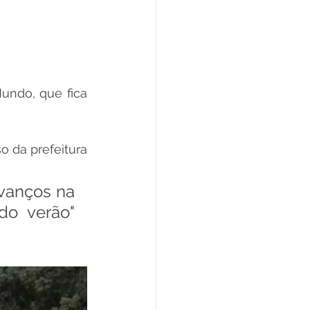
ndo, que fica 
 da prefeitura 
vanços na 
o verão" 