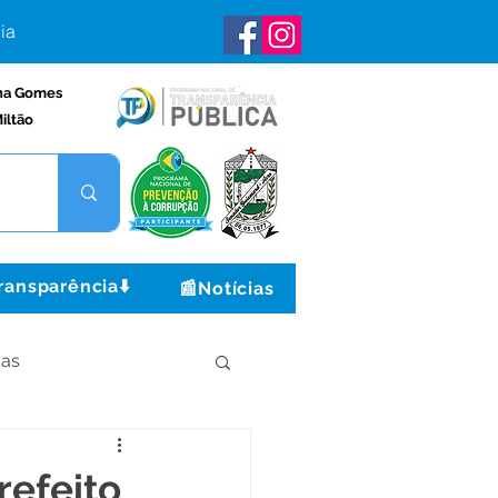
ia
na Gomes
iltão
ransparência⬇️
📰Notícias
ças
Institucional e Governo
refeito