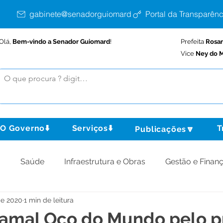
gabinete@senadorguiomard.ac.gov.br
Portal da Transparênc
Olá,
Bem-vindo a Senador Guiomard
!
Prefeita
Rosa
Vice
Ney do M
O Governo⬇️
Serviços⬇️
T
Publicações🔽
o
Saúde
Infraestrutura e Obras
Gestão e Finan
de 2020
1 min de leitura
omunidade
Assistência Social
Meio Ambiente
 ramal Oco do Mundo pelo p