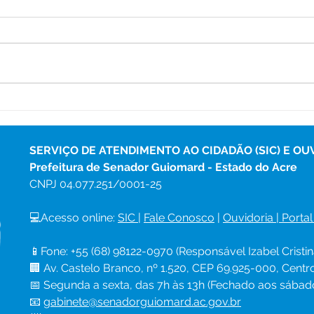
Prefeitura do Quinari
Sen
concede o Reajuste salarial
conq
5,4% para os professores
Exce
fina
SERVIÇO DE ATENDIMENTO AO CIDADÃO (SIC) E OU
Soci
Prefeitura de Senador Guiomard - Estado do Acre
CNPJ 
04.077.251/0001-25
💻Acesso online: 
SIC 
| 
Fale Conosco
 | 
Ouvidoria
|
Portal
📱Fone: +55 (68) 98122-0970 (Responsável Izabel Cristin
🏢 Av. Castelo Branco, nº 1.520, CEP 69.925-000, Cent
📅 Segunda a sexta, das 7h às 13h (Fechado aos sábad
📧 
gabinete@senadorguiomard.ac.gov.br