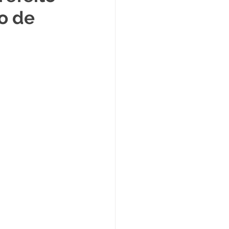
o de
Datas Comemorativas
ta de Esclarecimento
ExpoQuinari 2025