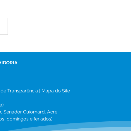
ador Guiomard
uista Selo FNAS de
lência em gestão
nceira da Assistência
VIDORIA
al
 de Transparência
 | 
Mapa do Site
a)
ro, Senador Guiomard, Acre
os, domingos e feriados)