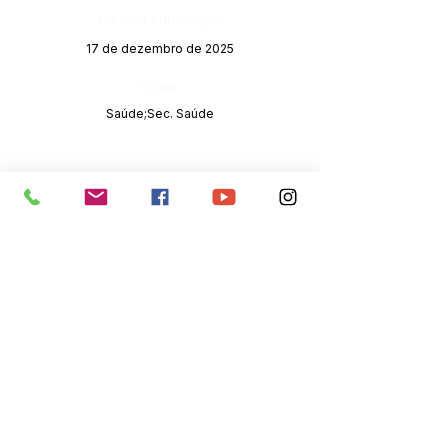
Data da Publicação:
17 de dezembro de 2025
Órgão:
Saúde;Sec. Saúde
SERVIÇO DE ATENDIMENTO AO 
CIDADÃO (SIC) E OUVIDORIA
Prefeitura de Senador Guiomard - 
Estado do Acre
CNPJ 
04.077.251/0001-25