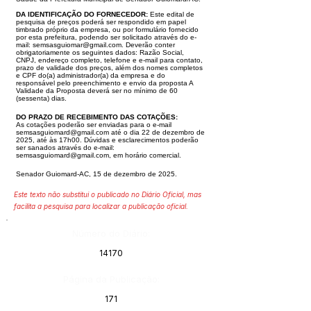
DA IDENTIFICAÇÃO DO FORNECEDOR:
Este edital de
pesquisa de preços poderá ser respondido em papel
timbrado próprio da empresa, ou por formulário
fornecido
por esta prefeitura, podendo ser solicitado através do e-
mail:
semsasguiomar@gmail.com
. Deverão conter
obrigatoriamente os seguintes dados: Ra
zão Social,
CNPJ, endereço completo, telefone e e-mail para contato,
prazo de validade dos preços, além dos nomes completos
e CPF do(a) administrador(a)
da empresa e do
responsável pelo preenchimento e envio da proposta A
Validade da Proposta deverá ser no mínimo de 60
(sessenta) dias.
DO PRAZO DE RECEBIMENTO DAS COTAÇÕES:
As cotações poderão ser enviadas para o e-mail
semsasguiomard@gmail.com
até o dia 22 de dezembro de
2025, até às 17h00. Dúvidas e esclarecimentos
poderão
ser sanados através do e-mail:
semsasguiomard@gmail.com
, em horário comercial.
Senador Guiomard-AC, 15 de dezembro de 2025.
Este texto não substitui o publicado no Diário Oficial, mas
facilita a pesquisa para localizar a publicação oficial.
Número do Diário:
14170
Página da Publicação:
171