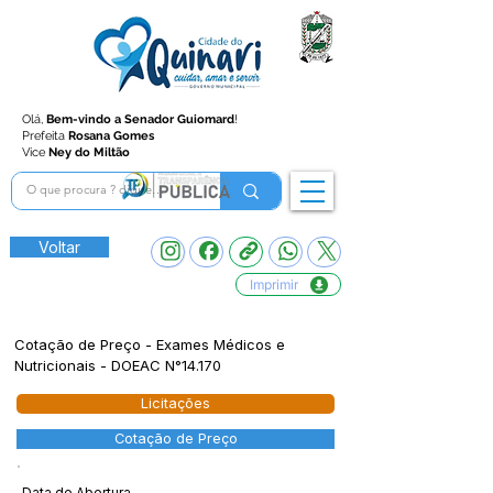
Olá,
Bem-vindo a Senador Guiomard
!
Prefeita
Rosana Gomes
Vice
Ney do Miltão
Voltar
Imprimir
Cotação de Preço - Exames Médicos e
Nutricionais - DOEAC N°14.170
Licitações
Cotação de Preço
Data de Abertura