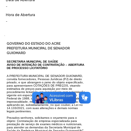
-
Hora de Abertura
-
GOVERNO DO ESTADO DO ACRE
PREFEITURA MUNICIPAL DE SENADOR
GUIOMARD
SECRETARIA MUNICIPAL DE SAÚDE
AVISO DE INTENÇÃO DE CONTRATAÇÃO – ABERTURA
DE PROCESSO LICITATÓRIO
A PREFEITURA MUNICIPAL DE SENADOR GUIOMARD,
convida fornecedores, Pessoas Jurídicas (PJ) de direito
privado, e que abrangem o ramo do objeto
especificado,
para apresentarem COTAÇÕES DE PREÇOS, visando
estimativa de preços para aquisição por meio de
procedimento licitatório, em consonância
com a legislação
vigente em especial ao art. 37, XXI, da Constituição
Federal de 1988, obedecendo os princípios de legalidade,
impessoalidade, moralidade,
publicidade e eficiência;
aplicando-se, subsidiariamente, no que couber, a Lei no
14.133/2021, com suas alterações e demais normas
legais pertinentes.
Prezados senhores, solicitamos o orçamento para o
objeto: Contratação de empresa especializada para
prestação de serviço de exames médicos e nutricio
nais,
para atender as demandas da Secretaria Municipal de
Saúde da Prefeitura Municipal de Senador Guiomard/AC.