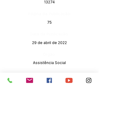
13274
Página da Publicação:
75
Data da Publicação:
29 de abril de 2022
Órgão:
Assistência Social
SERVIÇO DE ATENDIMENTO AO 
CIDADÃO (SIC) E OUVIDORIA
Prefeitura de Senador Guiomard - 