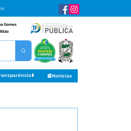
ia
na Gomes
iltão
ransparência⬇️
📰Notícias