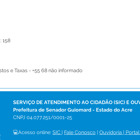
: 158
stos e Taxas - +55 68 não informado
SERVIÇO DE ATENDIMENTO AO CIDADÃO (SIC) E OU
Prefeitura de Senador Guiomard - Estado do Acre
CNPJ 
04.077.251/0001-25
💻Acesso online: 
SIC 
| 
Fale Conosco
 | 
Ouvidoria
|
Portal