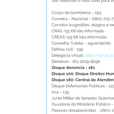
São telefones e sites úteis para 
Corpo de bombeiros - 193
Correios - Nacional - 
0800-725-7
Correios (sugestões, elogios e r
CRAS +55 68 não informado
CREAS +55 68 não informado
Conselho Tutelar - aguardando
Defesa civil - 199
Delegacia virtual: 
https://pc.ac.g
Denatran - (61) 2029-8090
Disque denúncia - 181
Disque 100: Disque Direitos H
Disque 180: Central de Atendim
Disque Defensorias Públicas - 129
Inss - 135
Junta Militar de Senador Guioma
Ouvidoria do Ministério Público - 
Pessoas desaparecidas - 0800-2