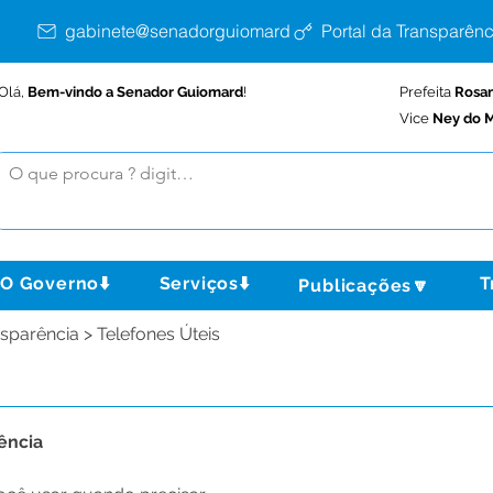
gabinete@senadorguiomard.ac.gov.br
Portal da Transparênc
Olá,
Bem-vindo a Senador Guiomard
!
Prefeita
Rosa
Vice
Ney do M
O Governo⬇️
Serviços⬇️
T
Publicações🔽
nsparência > Telefones Úteis
ência