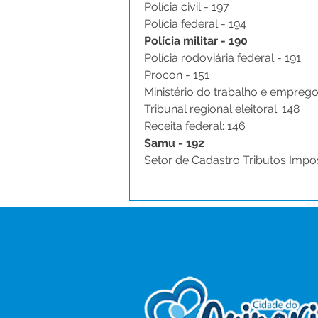
Polícia civil - 197
Polícia federal - 194
Polícia militar - 190
Polícia rodoviária federal - 191
Procon - 151
Ministério do trabalho e emprego
Tribunal regional eleitoral: 148
Receita federal: 146
Samu - 192
Setor de Cadastro Tributos Impo