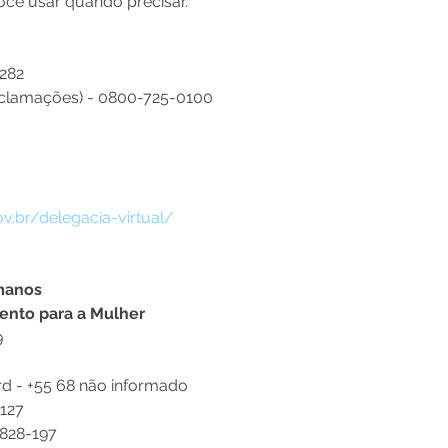
você usar quando precisar.  
282 
eclamações) - 
0800-725-0100
ov.br/delegacia-virtual/
umanos
ento para a Mulher
 
rd - +55 68 não informado
127 
828-197