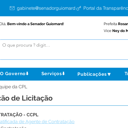
gabinete@senadorguiomard.ac.gov.br
Portal da Transparênc
Olá,
Bem-vindo a Senador Guiomard
!
Prefeita
Rosa
Vice
Ney do M
O Governo⬇️
Serviços⬇️
T
Publicações🔽
Equipe da CPL
ão de Licitação
RATAÇÃO - CCPL 
ratificada de Agente de Contratação