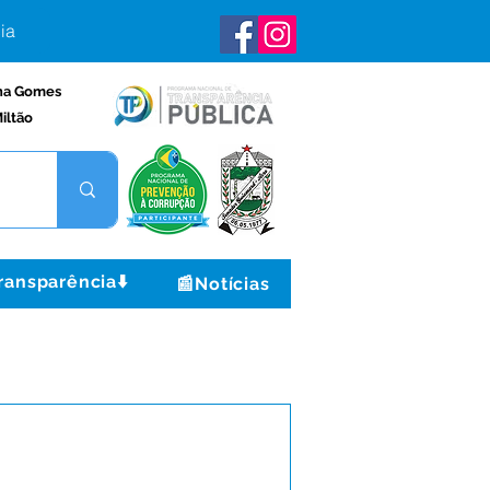
ia
na Gomes
iltão
ransparência⬇️
📰Notícias