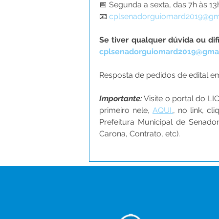
📅 Segunda a sexta, das 7h às 1
📧 
cplsenadorguiomard2019@gm
cplsenadorguiomard2019@gma
Resposta de pedidos de edital em 
Importante:
 Visite o portal do 
primeiro nele, 
AQUI.
, no link, c
Prefeitura Municipal de Senador
Carona, Contrato, etc). 