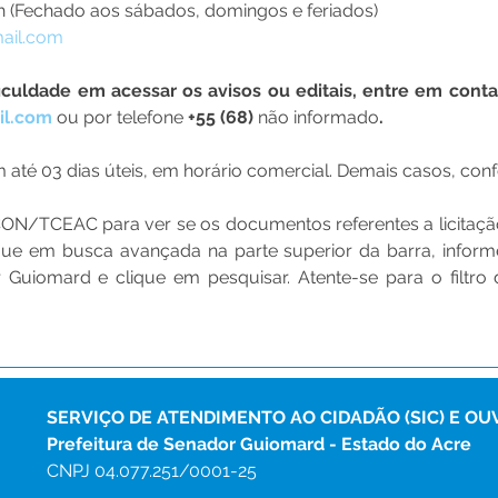
3h (Fechado aos sábados, domingos e feriados)
ail.com
il.com
 ou por tel
efone 
+55 (68) 
não informado
.
até 03 dias úteis, em horário comercial. Demais casos, confo
LICON/TCEAC para ver se os documentos referentes a licitaçã
lique em busca avançada na parte superior da barra, inform
 Guiomard e clique em pesquisar. Atente-se para o filtro da
SERVIÇO DE ATENDIMENTO AO CIDADÃO (SIC) E OU
Prefeitura de Senador Guiomard - Estado do Acre
CNPJ 
04.077.251/0001-25