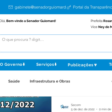
gabinete@senadorguiomard.ac.gov.br
Portal da Transparênc
Olá,
Bem-vindo a Senador Guiomard
!
Prefeita
Rosa
Vice
Ney do M
O Governo⬇️
Serviços⬇️
T
Publicações🔽
Saúde
Infraestrutura e Obras
tura e Produção
Comunidade
Assistência Social
Secom
5 de dez. de 2022
0 min de 