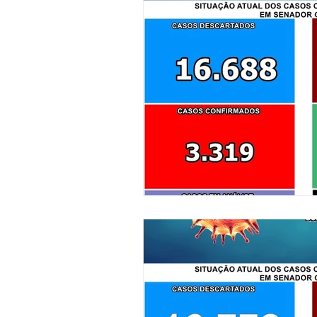
Meio Ambiente
Institucio
Cultura Desporto e Lazer
Notas
Vacinômetro
D
Nota de Esclarecimento
L
Trânsito e Transporte
Defe
Saúde e Obras
ExpoQuinar