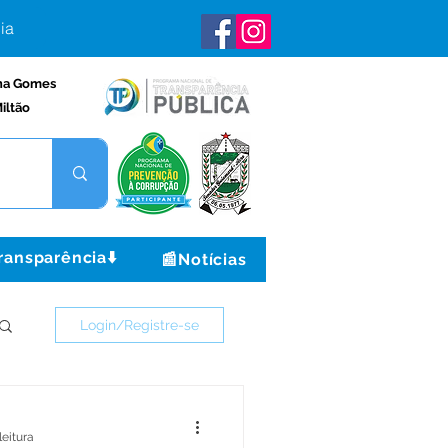
ia
na Gomes
iltão
ransparência⬇️
📰Notícias
Login/Registre-se
leitura