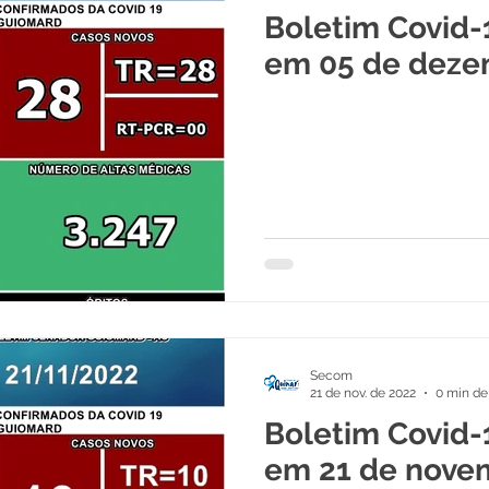
Boletim Covid-
nal e Governo
Políticas Públicas
em 05 de deze
Nota de Pesar
Campanhas
Datas Comemorativas
engue
Convênios e Parcerias
Comunicado
icitações
Esportes
Procuradoria
Secom
sa Civil
ExpoQuinari 2025
Saúde e Educação
21 de nov. de 2022
0 min de 
Boletim Covid-
em 21 de nove
i 2026