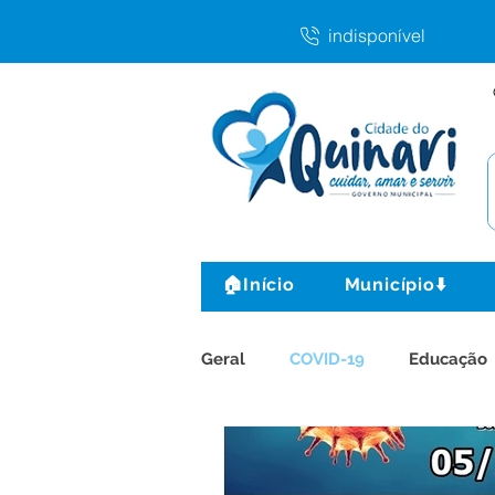
indisponível
🏠Início
Município⬇️
Geral
COVID-19
Educação
Gestão e Finanças
Agricul