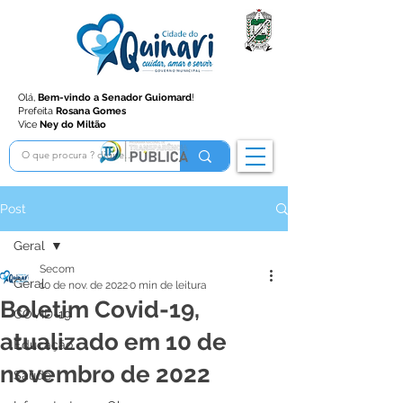
Olá,
Bem-vindo a Senador Guiomard
!
Prefeita
Rosana Gomes
Vice
Ney do Miltão
Post
Geral
Secom
Geral
10 de nov. de 2022
0 min de leitura
Boletim Covid-19,
COVID-19
atualizado em 10 de
Educação
novembro de 2022
Saúde