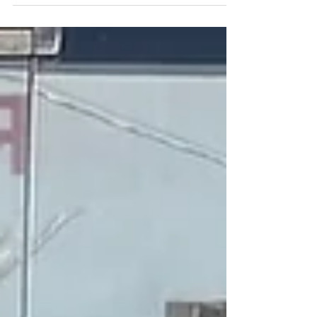
municipal, com foco na prevenção e no
monitoramento de desastres naturais. A
atividade ocorreu na cidade de São José
dos Campos em São Paulo e reuniu
gestores municipais convidados por
instituições parceiras que atuam na área
de pesquisa e gestão de riscos climáticos.
Durante a programação, os participantes
conheceram de perto o trabalho
desenvolvido pelo Centro