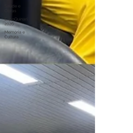
Saúde e
Obras
ExpoQuinari
2026
Memória e
Cultura