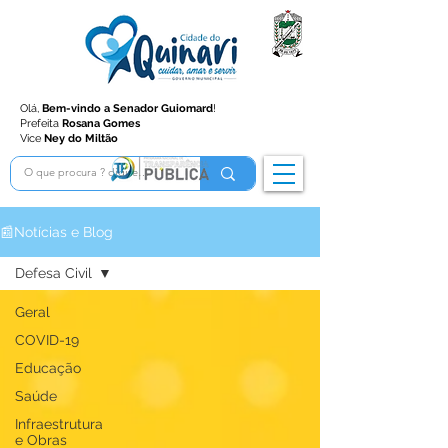
Olá,
Bem-vindo a Senador Guiomard
!
Prefeita
Rosana Gomes
Vice
Ney do Miltão
📰Notícias e Blog
Defesa Civil
Geral
COVID-19
Educação
Saúde
Infraestrutura
e Obras