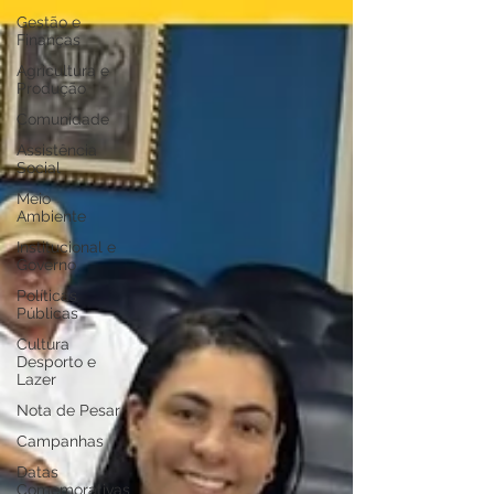
Gestão e
Finanças
Agricultura e
Produção
Comunidade
Assistência
Social
Meio
Ambiente
Institucional e
Governo
Políticas
Públicas
Cultura
Desporto e
Lazer
Nota de Pesar
Campanhas
Datas
Comemorativas