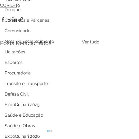
COVID-19
Dengue
Convênios e Parcerias
Comunicado
Nota de Esclarecimento
Ver tudo
Posts Relacionados
Licitações
Esportes
Procuradoria
Trânsito e Transporte
Defesa Civil
ExpoQuinari 2025
Saúde e Educação
Saúde e Obras
ExpoQuinari 2026