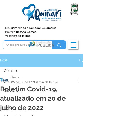
Olá,
Bem-vindo a Senador Guiomard
!
Prefeita
Rosana Gomes
Vice
Ney do Miltão
Post
Geral
Secom
Geral
20 de jul. de 2022
0 min de leitura
Boletim Covid-19,
COVID-19
atualizado em 20 de
Educação
julho de 2022
Saúde