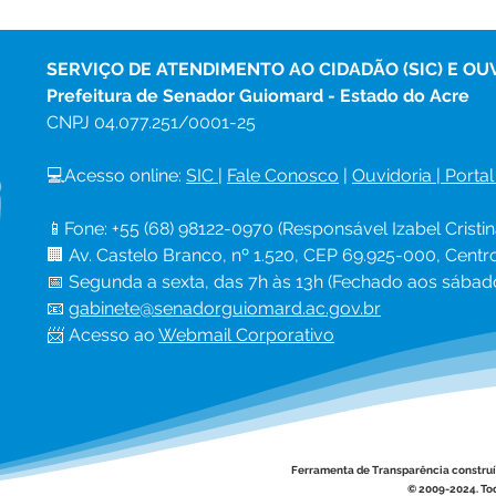
SERVIÇO DE ATENDIMENTO AO CIDADÃO (SIC) E OU
Prefeitura de Senador Guiomard - Estado do Acre
CNPJ 
04.077.251/0001-25
💻Acesso online: 
SIC 
| 
Fale Conosco
 | 
Ouvidoria
|
Portal
📱Fone: +55 (68) 98122-0970 (Responsável Izabel Cristin
🏢 Av. Castelo Branco, nº 1.520, CEP 69.925-000, Cent
📅 Segunda a sexta, das 7h às 13h (Fechado aos sábad
📧 
gabinete@senadorguiomard.ac.gov.br
📨 Acesso ao 
Webmail Corporativo
Ferramenta de Transparência constru
© 2009-2024. Tod