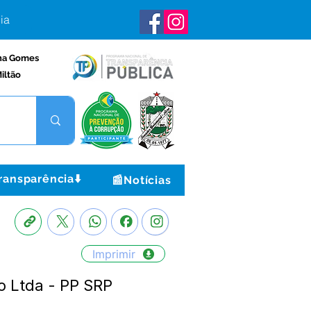
ia
na Gomes
iltão
ransparência⬇️
📰Notícias
Imprimir
o Ltda - PP SRP