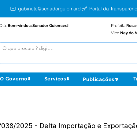
gabinete@senadorguiomard.ac.gov.br
Portal da Transparênc
Olá,
Bem-vindo a Senador Guiomard
!
Prefeita
Rosa
Vice
Ney do M
O Governo⬇️
Serviços⬇️
T
Publicações🔽
N°038/2025 - Delta Importação e Exportaçã