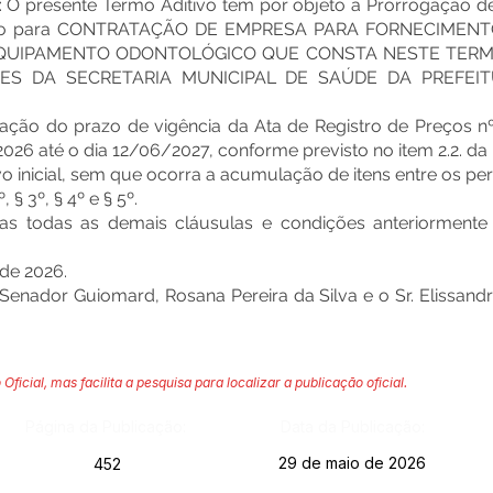
: O presente Termo Aditivo tem por objeto a Prorrogação de
Preço para CONTRATAÇÃO DE EMPRESA PARA FORNECIMEN
EQUIPAMENTO ODONTOLÓGICO QUE CONSTA NESTE TERMO
ES DA SECRETARIA MUNICIPAL DE SAÚDE DA PREFEI
ação do prazo de vigência da Ata de Registro de Preços n
026 até o dia 12/06/2027, conforme previsto no item 2.2. da r
ivo inicial, sem que ocorra a acumulação de itens entre os p
 § 3º, § 4º e § 5º.
cadas todas as demais cláusulas e condições anteriorment
 de 2026.
e Senador Guiomard, Rosana Pereira da Silva e o Sr. Elissa
 Oficial, mas facilita a pesquisa para localizar a publicação oficial.
Página da Publicação:
Data da Publicação:
29 de maio de 2026
452