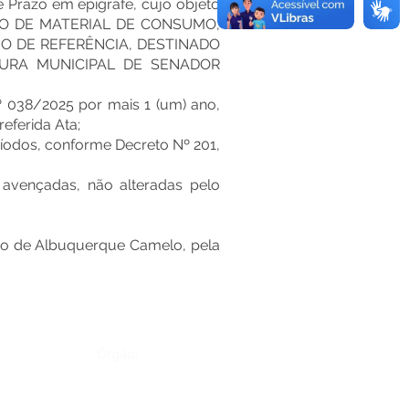
 Prazo em epígrafe, cujo objeto
TO DE MATERIAL DE CONSUMO,
 DE REFERÊNCIA, DESTINADO
TURA MUNICIPAL DE SENADOR
º 038/2025 por mais 1 (um) ano,
eferida Ata;
eríodos, conforme Decreto Nº 201,
e avençadas, não alteradas pelo
ndro de Albuquerque Camelo, pela
Órgão: