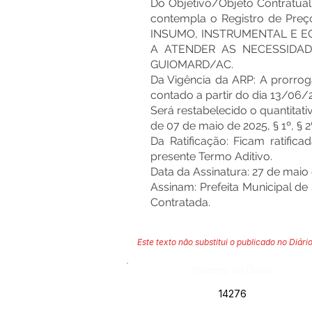
Do Objetivo/Objeto Contratual
contempla o Registro de 
INSUMO, INSTRUMENTAL E 
A ATENDER AS NECESSIDAD
GUIOMARD/AC.
Da Vigência da ARP: A prorrog
contado a partir do dia 13/06/2
Será restabelecido o quantitat
de 07 de maio de 2025, § 1º, § 2º,
Da Ratificação: Ficam ratifi
presente Termo Aditivo.
Data da Assinatura: 27 de maio
Assinam: Prefeita Municipal d
Contratada.
Este texto não substitui o publicado no Diário
Número do Diário:
14276