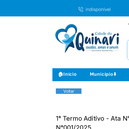
indisponível
🏠Início
Município⬇️
Voltar
1° Termo Aditivo - Ata 
N°001/2025