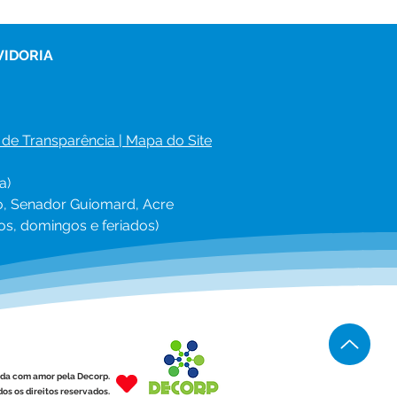
VIDORIA
 de Transparência
 | 
Mapa do Site
a)
ro, Senador Guiomard, Acre
os, domingos e feriados)
ída com amor pela Decorp.
os os direitos reservados.