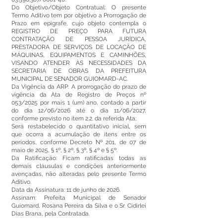
Do Objetivo/Objeto Contratual: O presente
Termo Aditivo tem por objetivo a Prorrogação de
Prazo em epígrafe, cujo objeto contempla o
REGISTRO DE PREÇO PARA FUTURA
CONTRATAÇÃO DE PESSOA JURÍDICA,
PRESTADORA DE SERVIÇOS DE LOCAÇÃO DE
MÁQUINAS, EQUIPAMENTOS E CAMINHÕES,
VISANDO ATENDER ÀS NECESSIDADES DA
SECRETARIA DE OBRAS DA PREFEITURA
MUNICIPAL DE SENADOR GUIOMARD-AC.
Da Vigência da ARP: A prorrogação do prazo de
vigência da Ata de Registro de Preços nº
053/2025 por mais 1 (um) ano, contado a partir
do dia 12/06/2026 até o dia 11/06/2027,
conforme previsto no item 2.2. da referida Ata;
Será restabelecido o quantitativo inicial, sem
que ocorra a acumulação de itens entre os
períodos, conforme Decreto Nº 201, de 07 de
maio de 2025, § 1º, § 2º, § 3º, § 4º e § 5º.
Da Ratificação: Ficam ratificadas todas as
demais cláusulas e condições anteriormente
avençadas, não alteradas pelo presente Termo
Aditivo.
Data da Assinatura: 11 de junho de 2026.
Assinam: Prefeita Municipal de Senador
Guiomard, Rosana Pereira da Silva e o Sr. Cidirlei
Dias Brana, pela Contratada.