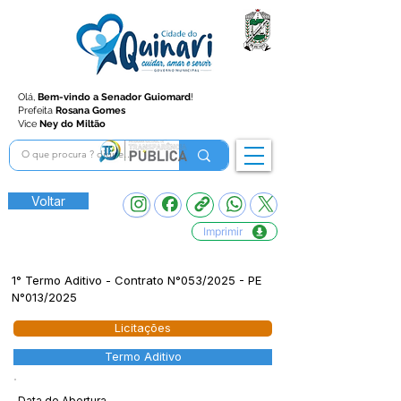
Olá,
Bem-vindo a Senador Guiomard
!
Prefeita
Rosana Gomes
Vice
Ney do Miltão
Voltar
Imprimir
1° Termo Aditivo - Contrato N°053/2025 - PE
N°013/2025
Licitações
Termo Aditivo
Data de Abertura