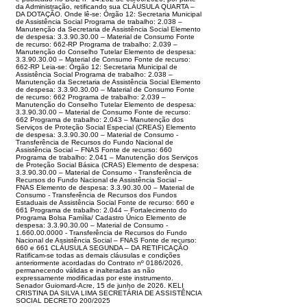
da Administração, retificando sua CLÁUSULA QUARTA –
DA DOTAÇÃO. Onde lê-se: Órgão 12: Secretaria Municipal
de Assistência Social Programa de trabalho: 2.038 –
Manutenção da Secretaria de Assistência Social Elemento
de despesa: 3.3.90.30.00 – Material de Consumo Fonte
de recurso: 662-RP Programa de trabalho: 2.039 –
Manutenção do Conselho Tutelar Elemento de despesa:
3.3.90.30.00 – Material de Consumo Fonte de recurso:
662-RP Leia-se: Órgão 12: Secretaria Municipal de
Assistência Social Programa de trabalho: 2.038 –
Manutenção da Secretaria de Assistência Social Elemento
de despesa: 3.3.90.30.00 – Material de Consumo Fonte
de recurso: 662 Programa de trabalho: 2.039 –
Manutenção do Conselho Tutelar Elemento de despesa:
3.3.90.30.00 – Material de Consumo Fonte de recurso:
662 Programa de trabalho: 2.043 – Manutenção dos
Serviços de Proteção Social Especial (CREAS) Elemento
de despesa: 3.3.90.30.00 – Material de Consumo -
Transferência de Recursos do Fundo Nacional de
Assistência Social – FNAS Fonte de recurso: 660
Programa de trabalho: 2.041 – Manutenção dos Serviços
de Proteção Social Básica (CRAS) Elemento de despesa:
3.3.90.30.00 – Material de Consumo - Transferência de
Recursos do Fundo Nacional de Assistência Social –
FNAS Elemento de despesa: 3.3.90.30.00 – Material de
Consumo - Transferência de Recursos dos Fundos
Estaduais de Assistência Social Fonte de recurso: 660 e
661 Programa de trabalho: 2.044 – Fortalecimento do
Programa Bolsa Família/ Cadastro Único Elemento de
despesa: 3.3.90.30.00 – Material de Consumo -
1.660.00.0000 - Transferência de Recursos do Fundo
Nacional de Assistência Social – FNAS Fonte de recurso:
660 e 661 CLÁUSULA SEGUNDA – DA RETIFICAÇÃO
Ratificam-se todas as demais cláusulas e condições
anteriormente acordadas do Contrato nº 0186/2026,
permanecendo válidas e inalteradas as não
expressamente modificadas por este instrumento.
Senador Guiomard-Acre, 15 de junho de 2026. KELI
CRISTINA DA SILVA LIMA SECRETÁRIA DE ASSISTÊNCIA
SOCIAL DECRETO 200/2025