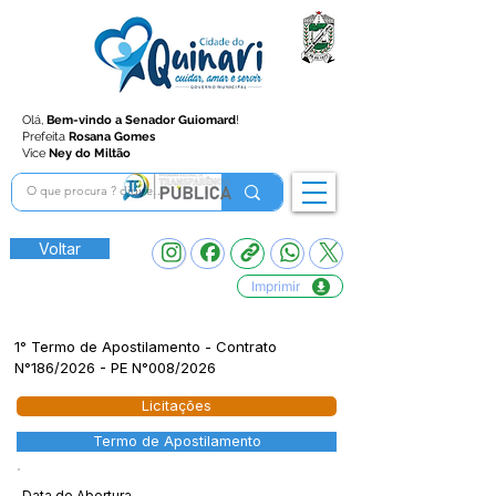
Olá,
Bem-vindo a Senador Guiomard
!
Prefeita
Rosana Gomes
Vice
Ney do Miltão
Voltar
Imprimir
1° Termo de Apostilamento - Contrato
N°186/2026 - PE N°008/2026
Licitações
Termo de Apostilamento
Data de Abertura