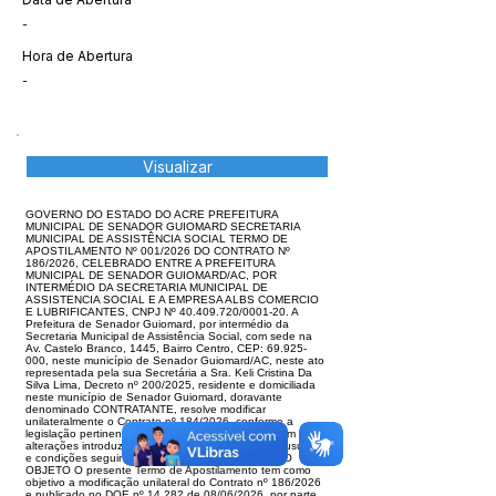
-
Hora de Abertura
-
Visualizar
GOVERNO DO ESTADO DO ACRE PREFEITURA
MUNICIPAL DE SENADOR GUIOMARD SECRETARIA
MUNICIPAL DE ASSISTÊNCIA SOCIAL TERMO DE
APOSTILAMENTO Nº 001/2026 DO CONTRATO Nº
186/2026, CELEBRADO ENTRE A PREFEITURA
MUNICIPAL DE SENADOR GUIOMARD/AC, POR
INTERMÉDIO DA SECRETARIA MUNICIPAL DE
ASSISTENCIA SOCIAL E A EMPRESA ALBS COMERCIO
E LUBRIFICANTES, CNPJ Nº 40.409.720/0001-20. A
Prefeitura de Senador Guiomard, por intermédio da
Secretaria Municipal de Assistência Social, com sede na
Av. Castelo Branco, 1445, Bairro Centro, CEP: 69.925-
000, neste município de Senador Guiomard/AC, neste ato
representada pela sua Secretária a Sra. Keli Cristina Da
Silva Lima, Decreto nº 200/2025, residente e domiciliada
neste município de Senador Guiomard, doravante
denominado CONTRATANTE, resolve modificar
unilateralmente o Contrato nº 184/2026, conforme a
legislação pertinente, Art. 136 da Lei nº 14.133, com as
alterações introduzidas posteriormente e pelas Cláusulas
e condições seguintes: CLÁUSULA PRIMEIRA – DO
OBJETO O presente Termo de Apostilamento tem como
objetivo a modificação unilateral do Contrato nº 186/2026
e publicado no DOE nº 14.282 de 08/06/2026, por parte