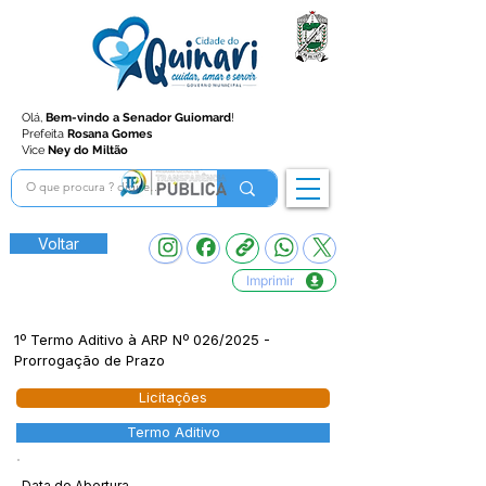
Olá,
Bem-vindo a Senador Guiomard
!
Prefeita
Rosana Gomes
Vice
Ney do Miltão
Voltar
Imprimir
1º Termo Aditivo à ARP Nº 026/2025 -
Prorrogação de Prazo
Licitações
Termo Aditivo
Data de Abertura