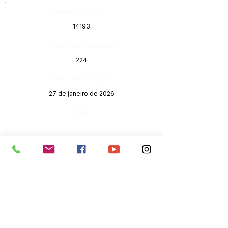
Número do Diário:
14193
Página da Publicação:
224
Data da Publicação:
27 de janeiro de 2026
Órgão:
SERVIÇO DE ATENDIMENTO AO 