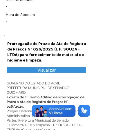
-
Hora de Abertura
-
Prorrogação de Prazo da Ata de Registro
de Preços N° 026/2025 (I. F. SOUZA -
LTDA) para fornecimento de material de
higiene e limpeza.
Visualizar
GOVERNO DO ESTADO DO ACRE
PREFEITURA MUNICIPAL DE SENADOR
GUIOMARD
Extrato do 1º Termo Aditivo de Prorrogação de
Prazo a Ata de Registro de Preços N°
026/2025.
Pregão Eletrônico SRP N° 012/2025. Processo
Administrativo N° 082/2025.
Partes: Prefeitura Municipal de Senador
Guiomard/AC e a empresa I. F. SOUZA – LTDA –
CNPJ de n°
39.252.423
/0001-34.