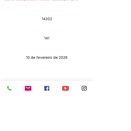
Número do Diário:
14202
Página da Publicação:
141
Data da Publicação:
10 de fevereiro de 2026
Órgão: