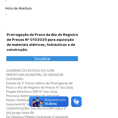
-
Hora de Abertura
-
Prorrogação de Prazo da Ata de Registro
de Preços N° 011/2025 para aquisição
de materiais elétricos, hidráulicos e de
construção.
Visualizar
GOVERNO DO ESTADO DO ACRE
PREFEITURA MUNICIPAL DE SENADOR
GUIOMARD
Extrato do 1º Termo Aditivo de Prorrogação de
Prazo a Ata de Registro de Preços N° 011/2025.
Pregão Eletrônico SRP N° 004/2025.
Processo Administrativo N° 037/2025.
Partes: Prefeitura Municipal de Senador
Guiomard/AC e a empresa IMPERIAL
CONSTRUÇÕES, inscrita no CNPJ sob o n°
37.579.195
/0001-86.
Do Objetivo/Objeto Contratual: O presente