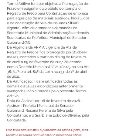
Termo Aditivo tem por objetivo a Prorrogação de
Prazo em epígrafe, cujo objeto contempla o
Registro de Preço para Contratação de empresa
para aquisição de materiais elétricos, hidráulicos
e de construção (tabela de insumos SINAPI
vigente), afim de atender as demandas da
Secretaria Municipal de Administração e demais
Secretarias da Prefeitura Municipal de Senador
Guiomard/AC.
Da Vigência da ARP: A vigência da Ata de
Registro de Preços fica prorrogado por 12 (doze)
meses, contados a partir do dia 09 de fevereiro
de 2026 a 09 de fevereiro de 2027, de acordo
com o Decreto Municipal N° 210/2025 no seu Art.
38, § 2º, e o art. 84º da Lei n. 14.133, de 1º de abril
de 2021.
Da Ratificação: Ficam ratificadas todas as
demais cláusulas e condições anteriormente
avençadas, não alteradas pelo presente Termo
Aditivo.
Data da Assinatura: 06 de fevereiro de 2026.
Assinam: Prefeita Municipal de Senador
Guiomard, Rosana Pereira da Silva pela
Contratante, e o Sra. Diana Lobo de Oliveira, pela
Contratada.
Este texto não substitui o publicado no Diário Oficial, mas
facilita a pesquisa para localizar a publicação oficial.