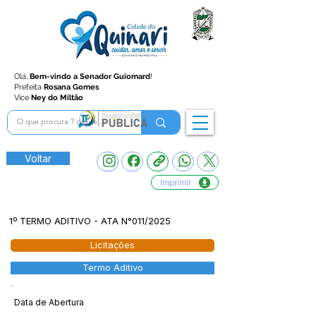
Olá,
Bem-vindo a Senador Guiomard
!
Prefeita
Rosana Gomes
Vice
Ney do Miltão
Voltar
Imprimir
1º TERMO ADITIVO - ATA N°011/2025
Licitações
Termo Aditivo
Data de Abertura