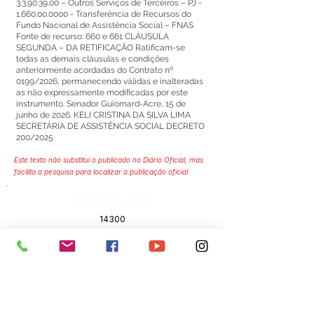
3.3.90.39.00
– Outros Serviços de Terceiros – PJ -
1.660.00.0000
- Transferência de Recursos do
Fundo Nacional de Assistência Social – FNAS
Fonte de recurso: 660 e 661 CLÁUSULA
SEGUNDA – DA RETIFICAÇÃO Ratificam-se
todas as demais cláusulas e condições
anteriormente acordadas do Contrato nº
0199/2026, permanecendo válidas e inalteradas
as não expressamente modificadas por este
instrumento. Senador Guiomard-Acre, 15 de
junho de 2026. KELI CRISTINA DA SILVA LIMA
SECRETÁRIA DE ASSISTÊNCIA SOCIAL DECRETO
200/2025
Este texto não substitui o publicado no Diário Oficial, mas
facilita a pesquisa para localizar a publicação oficial.
Número do Diário:
14300
Página da Publicação:
318
Data da Publicação:
4 de julho de 2026