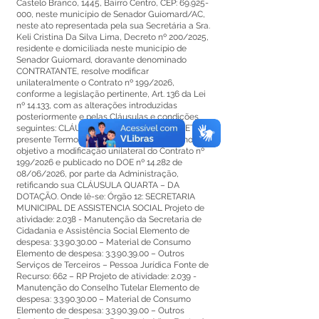
Castelo Branco, 1445, Bairro Centro, CEP:
69.925-
000
, neste município de Senador Guiomard/AC,
neste ato representada pela sua Secretária a Sra.
Keli Cristina Da Silva Lima, Decreto nº 200/2025,
residente e domiciliada neste município de
Senador Guiomard, doravante denominado
CONTRATANTE, resolve modificar
unilateralmente o Contrato nº 199/2026,
conforme a legislação pertinente, Art. 136 da Lei
nº 14.133, com as alterações introduzidas
posteriormente e pelas Cláusulas e condições
seguintes: CLÁUSULA PRIMEIRA – DO OBJETO O
presente Termo de Apostilamento tem como
objetivo a modificação unilateral do Contrato nº
199/2026 e publicado no DOE nº 14.282 de
08/06/2026, por parte da Administração,
retificando sua CLÁUSULA QUARTA – DA
DOTAÇÃO. Onde lê-se: Órgão 12: SECRETARIA
MUNICIPAL DE ASSISTENCIA SOCIAL Projeto de
atividade: 2.038 - Manutenção da Secretaria de
Cidadania e Assistência Social Elemento de
despesa:
3.3.90.30.00
– Material de Consumo
Elemento de despesa:
3.3.90.39.00
– Outros
Serviços de Terceiros – Pessoa Jurídica Fonte de
Recurso: 662 – RP Projeto de atividade: 2.039 -
Manutenção do Conselho Tutelar Elemento de
despesa:
3.3.90.30.00
– Material de Consumo
Elemento de despesa:
3.3.90.39.00
– Outros