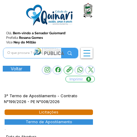
Olá,
Bem-vindo a Senador Guiomard
!
Prefeita
Rosana Gomes
Vice
Ney do Miltão
Voltar
Imprimir
3° Termo de Apostilamento - Contrato
N°199/2026 - PE N°008/2026
Licitações
Termo de Apostilamento
Data de Abertura