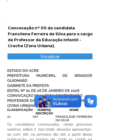
-
Convocação nº 05 da candidata
Francilene Ferreira da Silva para o cargo
de Professor da Educação Infantil -
Creche (Zona Urbana).
Visualizar
ESTADO DO ACRE
PREFEITURA MUNICIPAL DE SENADOR
GUIOMARD
GABINETE DA PREFEITA
EDITAL Nº 01 DE 28 DE JANEIRO DE 2026
CONVOCAÇÃO Nº 05 PARA CONTRATAÇÃO
PROFESSOR DA EDUCAÇÃO INFANTIL- CRECHE
(ZONA URBANA)
CLASSIFICAÇÃO
NÚMERO
NOME
INSCRIÇÃO
41
097
FRANCILENE FERREIRA
DA SILVA
Os candidatos convocados, neste processo
seletivo, edital n° 001/2026, deverão apresentar-
se com 72h, no primeiro dia útil, a partir desta
publicação, no horário de 7:00h às 13:00h na