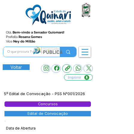
Olá,
Bem-vindo a Senador Guiomard
!
Prefeita
Rosana Gomes
Vice
Ney do Miltão
Voltar
Imprimir
5º Edital de Convocação - PSS N°001/2026
Concursos
Edital de Convocação
Data de Abertura