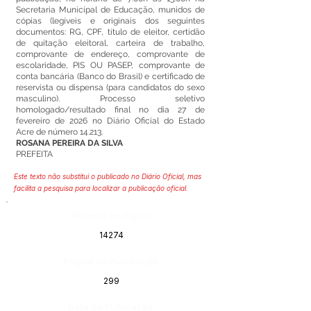
Secretaria Municipal de Educação, munidos de
cópias (legíveis e originais dos seguintes
documentos: RG, CPF, título de eleitor, certidão
de quitação eleitoral, carteira de trabalho,
comprovante de endereço, comprovante de
escolaridade, PIS OU PASEP, comprovante de
conta bancária (Banco do Brasil) e certificado de
reservista ou dispensa (para candidatos do sexo
masculino). Processo seletivo
homologado/resultado final no dia 27 de
fevereiro de 2026 no Diário Oficial do Estado
Acre de número 14.213.
ROSANA PEREIRA DA SILVA
PREFEITA
Este texto não substitui o publicado no Diário Oficial, mas
facilita a pesquisa para localizar a publicação oficial.
Número do Diário:
14274
Página da Publicação:
299
Data da Publicação: