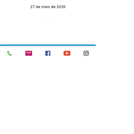
27 de maio de 2026
Órgão:
SERVIÇO DE ATENDIMENTO AO 
CIDADÃO (SIC) E OUVIDORIA
Prefeitura de Senador Guiomard - 
Estado do Acre
CNPJ 
04.077.251/0001-25
💻Acesso online: 
SIC 
| 
Fale Conosco
 | 