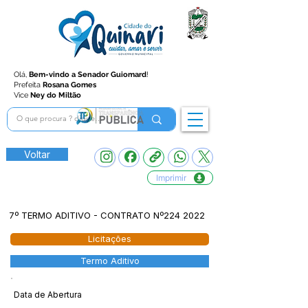
Olá,
Bem-vindo a Senador Guiomard
!
Prefeita
Rosana Gomes
Vice
Ney do Miltão
Voltar
Imprimir
7º TERMO ADITIVO - CONTRATO Nº224 2022
Licitações
Termo Aditivo
Data de Abertura