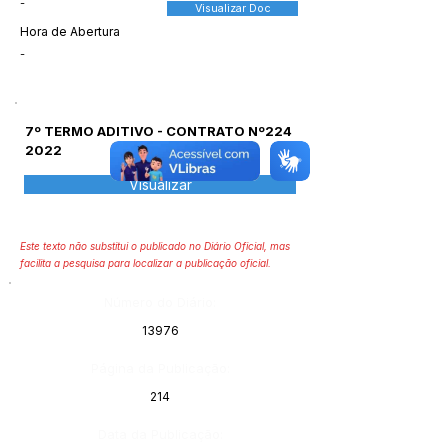
-
Visualizar Doc
Hora de Abertura
-
7º TERMO ADITIVO - CONTRATO Nº224
2022
Visualizar
Este texto não substitui o publicado no Diário Oficial, mas
facilita a pesquisa para localizar a publicação oficial.
Número do Diário:
13976
Página da Publicação:
214
Data da Publicação: