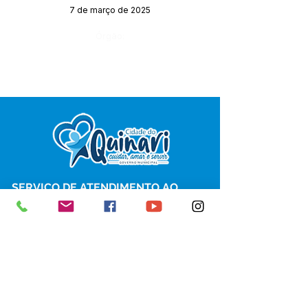
7 de março de 2025
Órgão:
SERVIÇO DE ATENDIMENTO AO 
CIDADÃO (SIC) E OUVIDORIA
Prefeitura de Senador Guiomard - 
Estado do Acre
CNPJ 
04.077.251/0001-25
💻Acesso online: 
SIC 
| 
Fale Conosco
 | 
Ouvidoria
|
Portal de Transparência
 | 