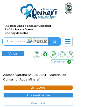
Olá,
Bem-vindo a Senador Guiomard
!
Prefeita
Rosana Gomes
Vice
Ney do Miltão
Voltar
Imprimir
Adesão/Carona N°006/2024 - Material de
Consumo (Água Mineral)
Licitações
Adesão/Carona
Concluída