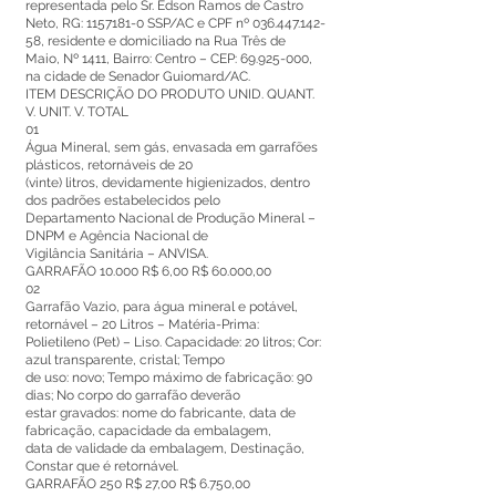
representada pelo Sr. Edson Ramos de Castro
Neto, RG:
1157181-0
SSP/AC e CPF nº
036.447.142-
58
, residente e domiciliado na Rua Três de
Maio, Nº 1411, Bairro: Centro – CEP:
69.925-000
,
na cidade de Senador Guiomard/AC.
ITEM DESCRIÇÃO DO PRODUTO UNID. QUANT.
V. UNIT. V. TOTAL
01
Água Mineral, sem gás, envasada em garrafões
plásticos, retornáveis de 20
(vinte) litros, devidamente higienizados, dentro
dos padrões estabelecidos pelo
Departamento Nacional de Produção Mineral –
DNPM e Agência Nacional de
Vigilância Sanitária – ANVISA.
GARRAFÃO 10.000 R$ 6,00 R$ 60.000,00
02
Garrafão Vazio, para água mineral e potável,
retornável – 20 Litros – Matéria-Prima:
Polietileno (Pet) – Liso. Capacidade: 20 litros; Cor:
azul transparente, cristal; Tempo
de uso: novo; Tempo máximo de fabricação: 90
dias; No corpo do garrafão deverão
estar gravados: nome do fabricante, data de
fabricação, capacidade da embalagem,
data de validade da embalagem, Destinação,
Constar que é retornável.
GARRAFÃO 250 R$ 27,00 R$ 6.750,00