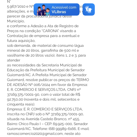
N°
5.967/2010 e Nº 7.477/2014, Art. 11, § 1º e suas
alterações, e manifestação positiva através de
parecer da procuradoria jurídica deste
Município,
e conforme a Adesão a Ata de Registro de
Preços na condição “CARONA” visando a
Contratação de empresa para a eventual e
futura aquisição,
sob demanda, de material de consumo (água
mineral de 20 litros, garrafinha de 500 ml e
vasilhame de 20 litros vazio), itens 1, 2 e 3, para
atender
as necessidades da Secretaria Municipal de
Educação da Prefeitura Municipal de Senador
Guiomard/AC. A Prefeita Municipal de Senador
Guiomard, resolve publicar os preços do TERMO
DE ADESÃO Nº 006/2024 em favor da Empresa:
E. R. COMERCIO E SERVIÇOS LTDA, CNPJ nº
37.169.375
/0001-90, com o valor total de R$
92.750,00 (noventa e dois mil, setecentos e
cinquenta reais).
Empresa: E. R. COMERCIO E SERVIÇOS LTDA,
inscrita no CNPJ sob o Nº
37.169.375
/0001-90,
situada na Avenida Castelo Branco, nº 455,
Bairro: Chico Paulo I – CEP:
69.925-000
, Senador
Guiomard/AC, Telefone:
(68) 99989-6166
, E-mail:
ramoscomercio2020@gmail.com
, neste ato