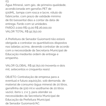
03
Água Mineral, sem gás, de primeira qualidade,
acondicionada em garrafas PET de
500ML, tampa com rosca e lacre, rótulo do
fabricante, com prazo de validade mínimo
de 60 (sessenta) dias a contar da data de
entrega. Fardo com 12 unidades.
FARDO 2.000 R$ 13,00 R$ 26.000,00
VALOR TOTAL R$ 92.750,00
A Prefeitura de Senador Guiomard não estará
obrigada a contratar os quantitativos dispostos
nas tabelas acima, devendo contratar de acordo
com a necessidade da Secretaria Municipal de
Educação mediante ordem de entrega e
empenho.
VALOR GLOBAL: R$ 92.750,00 (noventa e dois
mil, setecentos e cinquenta reais).
OBJETO: Contratação de empresa para a
eventual e futura aquisição, sob demanda, de
material de consumo (água mineral de 20 litros,
garrafinha de 500 ml e vasilhame de 20 litros
vazio), itens 1, 2 e 3, para atender as
necessidades da Secretaria Municipal de
Educação da Prefeitura Municipal
de Senador Guiomard/AC.