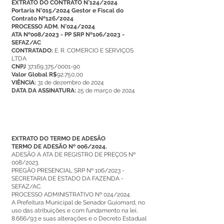
EXTRATO DO CONTRATO N°124/2024
Portaria N°015/2024 Gestor e Fiscal do
Contrato Nº126/2024
PROCESSO ADM. N°024/2024
ATA Nº008/2023 - PP SRP Nº106/2023 -
SEFAZ/AC
CONTRATADO:
E. R. COMERCIO E SERVIÇOS
LTDA
CNPJ
37.169.375/0001-90
Valor Global R$
92.750,00
VIÊNCIA:
31 de dezembro de 2024
DATA DA ASSINATURA:
25 de março de 2024
EXTRATO DO TERMO DE ADESÃO
TERMO DE ADESÃO Nº 006/2024.
ADESÃO A ATA DE REGISTRO DE PREÇOS Nº
008/2023.
PREGÃO PRESENCIAL SRP Nº 106/2023 -
SECRETARIA DE ESTADO DA FAZENDA -
SEFAZ/AC.
PROCESSO ADMINISTRATIVO Nº 024/2024.
A Prefeitura Municipal de Senador Guiomard, no
uso das atribuições e com fundamento na lei,
8.666/93 e suas alterações e o Decreto Estadual