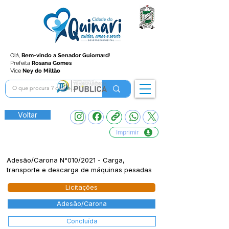
Olá,
Bem-vindo a Senador Guiomard
!
Prefeita
Rosana Gomes
Vice
Ney do Miltão
Voltar
Imprimir
Adesão/Carona N°010/2021 - Carga,
transporte e descarga de máquinas pesadas
Licitações
Adesão/Carona
Concluída