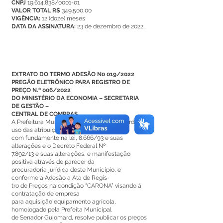
CNPJ
19.614.838/0001-01
VALOR TOTAL R$
349.500,00
VIGÊNCIA:
12 (doze) meses
DATA DA ASSINATURA:
23 de dezembro de 2022.
EXTRATO DO TERMO ADESÃO N0 019/2022
PREGÃO ELETRÔNICO PARA REGISTRO DE
PREÇO N.º 006/2022
DO MINISTÉRIO DA ECONOMIA – SECRETARIA
DE GESTÃO –
CENTRAL DE COMPRAS.
A Prefeitura Municipal de Senador Guiomard, no
uso das atribuições e
com fundamento na lei, 8.666/93 e suas
alterações e o Decreto Federal Nº
7.892/13 e suas alterações, e manifestação
positiva através de parecer da
procuradoria jurídica deste Município, e
conforme a Adesão a Ata de Regis-
tro de Preços na condição “CARONA” visando à
contratação de empresa
para aquisição equipamento agrícola,
homologado pela Prefeita Municipal
de Senador Guiomard, resolve publicar os preços