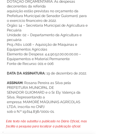
DOTAÇÃO ORÇAMENTÁRIA: As despesas
decorrentes da referida
aquisição estão previstas no orçamento da
Prefeitura Municipal de Senador Guiomard, para
o exercício financeiro de 2022.
Órgão: 14 – Secretaria Municipal de Agricultura e
Pecuária
Unidade: 02 – Departamento da Agricultura e
pecuária
Proj./Ativ. 1.008 – Aquisição de Máquinas e
Equipamentos Agrícolas
Elemento de Despesa:
4.4.90.52.00.00.00.00
–
Equipamentos e Material Permanente
Fonte de Recurso: 001 e 006
DATA DA ASSINATURA:
19 de dezembro de 2022.
ASSINAM:
Rosana Pereira as Silva pela
PREFEITURA MUNICIPAL DE
SENADOR GUIOMARD e o Sr. Ely Valença da
Silva, Representando a
empresa: MAMORÉ MÁQUINAS AGRÍCOLAS
LTDA, inscrita no CNPJ
sob o N.º
19.614.838
/0001-01.
Este texto não substitui o publicado no Diário Oficial, mas
facilita a pesquisa para localizar a publicação oficial.