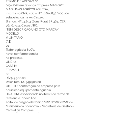
TERMO DE ADESÃO Nº
019/2022 em favor da Empresa MAMORÉ
MÁQUINAS AGRÍCOLAS LTDA,
inscrita no CNPJ sob o N.º
19.614.838
/0001-01,
estabelecida na Av. Castelo
Branco, N.º 14.893, Zona Rural BR 364, CEP:
76.967-211
, Cacoal/RO.
ITEM DESCRIÇÃO UND QTD MARCA/
MODELO
V. UNITÁRIO
(R$)
01
Trator agrícola 80CV,
novo, conforme consta
na proposta.
UND 01
CASE IH
FRAMALL
80
R$ 349.500,00
Valor Total R$ 349.500,00
OBJETO: contratação de empresa para
aquisição equipamento agrícola
(TRATOR), especificado no item 1 do termo de
referência, anexo I do
edital do pregão eletrônico SRP N.º 006/2022 do
Ministério da Economia – Secretaria de Gestão –
Central de Compras.