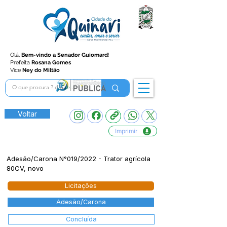
Olá,
Bem-vindo a Senador Guiomard
!
Prefeita
Rosana Gomes
Vice
Ney do Miltão
Voltar
Imprimir
Adesão/Carona N°019/2022 - Trator agrícola
80CV, novo
Licitações
Adesão/Carona
Concluída