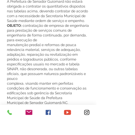
A Prefeitura de Senador Guiomard não estará
obrigada a contratar os quantitativos dispostos
nas tabelas acima, devendo contratar de acordo
com a necessidade da Secretaria Municipal de
Saúde mediante ordem de serviço e empenho.
OBJETO:
contratação de empresa de engenharia
para prestação de serviços comuns de
engenharia de forma continuada, por demanda,
para execução de
manutenção predial e reformas de pouca
relevância material, serviços de adequação,
adaptação, reparação ou revitalização em
prédios e logradouros públicos, conforme
especificações usuais no mercado e tabela
SINAPI, não desonerada, ou outras tabelas
oficiais, que possuam natureza padronizáveis e
pouco
complexa, visando manter em perfeitas
condições de funcionamento e conservação as
edificações sob gerência da Secretaria
Municipal de Saúde da Prefeitura
Municipal de Senador Guiomard/AC.
DATA DA ASSINATURA: 05/07/2024.
ASSINAM: Rosana Pereira da Silva e Dayana
Costa dos Reis pela CONTRATANTE e Eder
Fidelis da Silva pela CONTRATADA.
Este texto não substitui o publicado no Diário Oficial, mas