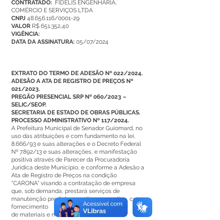
CONTRATADO:
FIDELIS ENGENHARIA,
COMÉRCIO E SERVIÇOS LTDA
CNPJ
48.656.116/0001-29
VALOR
R$ 651.352,40
VIGÊNCIA:
DATA DA ASSINATURA:
05/07/2024
EXTRATO DO TERMO DE ADESÃO Nº 022/2024.
ADESÃO A ATA DE REGISTRO DE PREÇOS Nº
021/2023.
PREGÃO PRESENCIAL SRP Nº 060/2023 –
SELIC/SEOP.
SECRETARIA DE ESTADO DE OBRAS PÚBLICAS.
PROCESSO ADMINISTRATIVO Nº 117/2024.
A Prefeitura Municipal de Senador Guiomard, no
uso das atribuições e com fundamento na lei,
8.666/93 e suas alterações e o Decreto Federal
Nº 7.892/13 e suas alterações, e manifestação
positiva através de Parecer da Procuradoria
Jurídica deste Município, e conforme a Adesão a
Ata de Registro de Preços na condição
“CARONA” visando a contratação de empresa
que, sob demanda, prestará serviços de
manutenção predial preventiva e corretiva, com
fornecimento
de materiais e mão de obra, com o maior