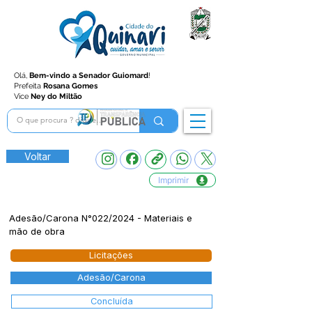
Olá,
Bem-vindo a Senador Guiomard
!
Prefeita
Rosana Gomes
Vice
Ney do Miltão
Voltar
Imprimir
Adesão/Carona N°022/2024 - Materiais e
mão de obra
Licitações
Adesão/Carona
Concluída