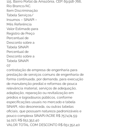
115, Bairro Portal da Amazônia, CEP:
69.918-766
,
Rio Branco/AC.
Item Discriminação
Tabela Serviços/
Insumos – SINAPI –
Mês Referência
Valor Estimado para
Registro de Preço
Percentual de
Desconto sobre a
Tabela SINAPI
Percentual de
Desconto sobre a
Tabela SINAPI
07
contratação de empresa de engenharia para
prestação de serviços comuns de engenharia de
forma continuada, por demanda, para execução
de manutenção predial e reformas de pouca
relevância material, serviços de adequação,
adaptação, reparação ou revitalização em
prédios e logradouros públicos, conforme
especificações usuais no mercado e tabela
SINAPI, não desonerada, ou outras tabelas
oficiais, que possuam natureza padronizáveis e
pouco complexa SINAPI/ACRE R$ 757.474,59
14,01% R$ 651.352,40
VALOR TOTAL COM DESCONTO R$ 651.352,40