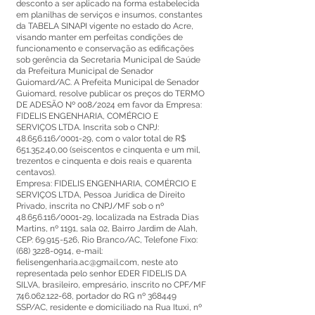
desconto a ser aplicado na forma estabelecida
em planilhas de serviços e insumos, constantes
da TABELA SINAPI vigente no estado do Acre,
visando manter em perfeitas condições de
funcionamento e conservação as edificações
sob gerência da Secretaria Municipal de Saúde
da Prefeitura Municipal de Senador
Guiomard/AC. A Prefeita Municipal de Senador
Guiomard, resolve publicar os preços do TERMO
DE ADESÃO Nº 008/2024 em favor da Empresa:
FIDELIS ENGENHARIA, COMÉRCIO E
SERVIÇOS LTDA. Inscrita sob o CNPJ:
48.656.116
/0001-29, com o valor total de R$
651.352.40
,00 (seiscentos e cinquenta e um mil,
trezentos e cinquenta e dois reais e quarenta
centavos).
Empresa: FIDELIS ENGENHARIA, COMÉRCIO E
SERVIÇOS LTDA, Pessoa Jurídica de Direito
Privado, inscrita no CNPJ/MF sob o nº
48.656.116
/0001-29, localizada na Estrada Dias
Martins, nº 1191, sala 02, Bairro Jardim de Alah,
CEP:
69.915-526
, Rio Branco/AC, Telefone Fixo:
(68) 3228-0914
, e-mail:
fielisenge
nharia.ac@gmail.com
, neste ato
representada pelo senhor EDER FIDELIS DA
SILVA, brasileiro, empresário, inscrito no CPF/MF
746.062.122-68
, portador do RG nº 368449
SSP/AC, residente e domiciliado na Rua Ituxi, nº