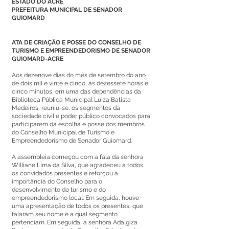
ESTADO DO ACRE
PREFEITURA MUNICIPAL DE SENADOR
GUIOMARD
ATA DE CRIAÇÃO E POSSE DO CONSELHO DE
TURISMO E EMPREENDEDORISMO DE SENADOR
GUIOMARD-ACRE
Aos dezenove dias do mês de setembro do ano
de dois mil e vinte e cinco, às dezessete horas e
cinco minutos, em uma das dependências da
Biblioteca Pública Municipal Luiza Batista
Medeiros, reuniu-se, os segmentos da
sociedade civil e poder público convocados para
participarem da escolha e posse dos membros
do Conselho Municipal de Turismo e
Empreendedorismo de Senador Guiomard.
A assembleia começou com a fala da senhora
Williane Lima da Silva, que agradeceu a todos
os convidados presentes e reforçou a
importância do Conselho para o
desenvolvimento do turismo e do
empreendedorismo local. Em seguida, houve
uma apresentação de todos os presentes, que
falaram seu nome e a qual segmento
pertenciam. Em seguida, a senhora Adalgiza