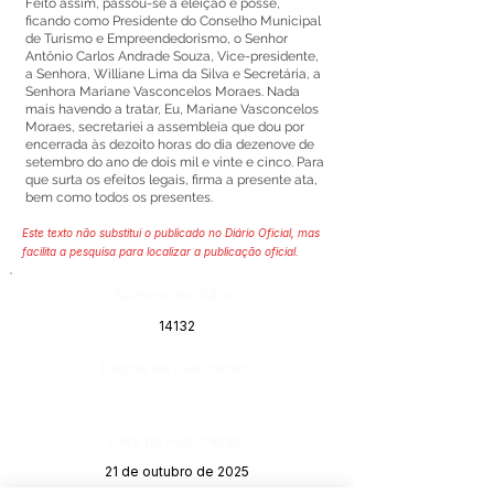
Feito assim, passou-se a eleição e posse,
ficando como Presidente do Conselho Municipal
de Turismo e Empreendedorismo, o Senhor
Antônio Carlos Andrade Souza, Vice-presidente,
a Senhora, Williane Lima da Silva e Secretária, a
Senhora Mariane Vasconcelos Moraes. Nada
mais havendo a tratar, Eu, Mariane Vasconcelos
Moraes, secretariei a assembleia que dou por
encerrada às dezoito horas do dia dezenove de
setembro do ano de dois mil e vinte e cinco. Para
que surta os efeitos legais, firma a presente ata,
bem como todos os presentes.
Este texto não substitui o publicado no Diário Oficial, mas
facilita a pesquisa para localizar a publicação oficial.
Número do Diário:
14132
Página da Publicação:
Data da Publicação:
21 de outubro de 2025