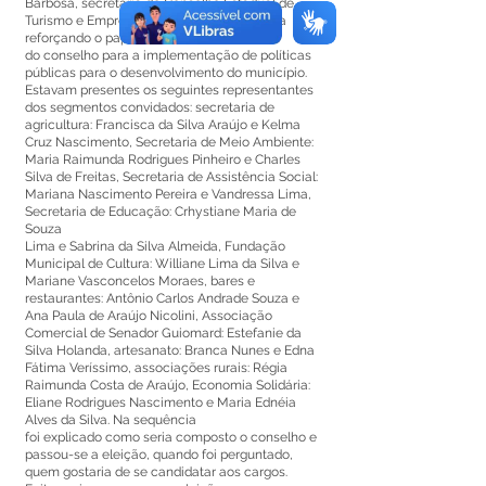
Barbosa, secretária do Conselho Estadual de
Turismo e Empreendedorismo, fez uma fala
reforçando o papel
do conselho para a implementação de políticas
públicas para o desenvolvimento do município.
Estavam presentes os seguintes representantes
dos segmentos convidados: secretaria de
agricultura: Francisca da Silva Araújo e Kelma
Cruz Nascimento, Secretaria de Meio Ambiente:
Maria Raimunda Rodrigues Pinheiro e Charles
Silva de Freitas, Secretaria de Assistência Social:
Mariana Nascimento Pereira e Vandressa Lima,
Secretaria de Educação: Crhystiane Maria de
Souza
Lima e Sabrina da Silva Almeida, Fundação
Municipal de Cultura: Williane Lima da Silva e
Mariane Vasconcelos Moraes, bares e
restaurantes: Antônio Carlos Andrade Souza e
Ana Paula de Araújo Nicolini, Associação
Comercial de Senador Guiomard: Estefanie da
Silva Holanda, artesanato: Branca Nunes e Edna
Fátima Veríssimo, associações rurais: Régia
Raimunda Costa de Araújo, Economia Solidária:
Eliane Rodrigues Nascimento e Maria Ednéia
Alves da Silva. Na sequência
foi explicado como seria composto o conselho e
passou-se a eleição, quando foi perguntado,
quem gostaria de se candidatar aos cargos.