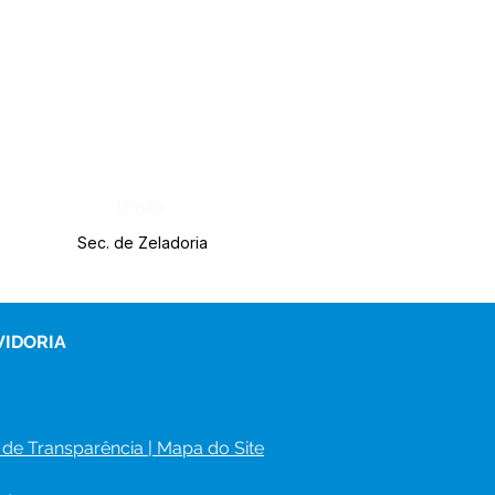
Órgão:
Sec. de Zeladoria
VIDORIA
 de Transparência
 | 
Mapa do Site