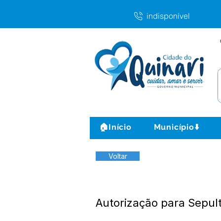
indisponível
🏠Início
Município⬇️
Voltar
Autorização para Sepul