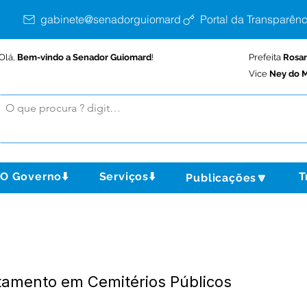
gabinete@senadorguiomard.ac.gov.br
Portal da Transparênc
Olá,
Bem-vindo a Senador Guiomard
!
Prefeita
Rosa
Vice
Ney do M
O Governo⬇️
Serviços⬇️
T
Publicações🔽
tamento em Cemitérios Públicos