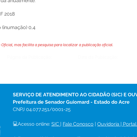
 dá anualmente.
F 2018
 (inumação) 0,4
 Oficial, mas facilita a pesquisa para localizar a publicação oficial.
Página da Publicação:
Data da Publicação:
SERVIÇO DE ATENDIMENTO AO CIDADÃO (SIC) E OU
Prefeitura de Senador Guiomard - Estado do Acre
CNPJ 
04.077.251/0001-25
💻Acesso online: 
SIC 
| 
Fale Conosco
 | 
Ouvidoria
|
Portal