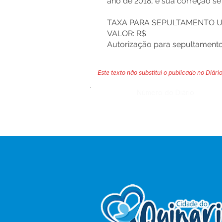
ano de 2018, e sua correção se
TAXA PARA SEPULTAMENTO U
VALOR: R$
Autorização para sepultamento
Este texto não substitui o publicado no Diário
Número do Diário: