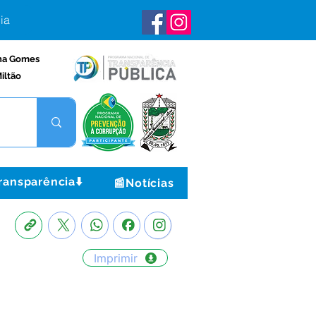
ia
na Gomes
iltão
ransparência⬇️
📰Notícias
Imprimir