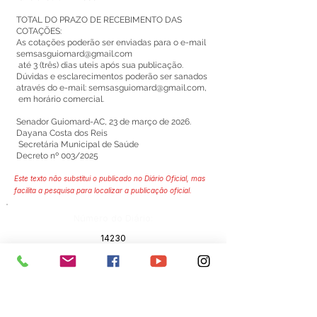
TOTAL DO PRAZO DE RECEBIMENTO DAS
COTAÇÕES:
As cotações poderão ser enviadas para o e-mail
semsasguiomard@gmail.com
até 3 (três) dias uteis após sua publicação.
Dúvidas e esclarecimentos poderão ser sanados
através do e-mail:
semsasguiomard@gmail.com
,
em horário comercial.
Senador Guiomard-AC, 23 de março de 2026.
Dayana Costa dos Reis
Secretária Municipal de Saúde
Decreto nº 003/2025
Este texto não substitui o publicado no Diário Oficial, mas
facilita a pesquisa para localizar a publicação oficial.
Número do Diário:
14230
Página da Publicação:
304
Data da Publicação: