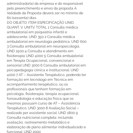
administrador(a) da empresa e do responsável
pelo preenchimento e envio da proposta A
Validade da Proposta deverá ser no mínimo de
60 (sessenta) dias.
DO OBJETO: ITEM ESPECIFICAÇÃO UNID.
QUANT. V. UNIT.V. TOTAL 1 Consulta médica
ambulatorial em psiquiatria infantil e
adolescente. UND 350 2 Consulta médica
ambulatorial em neurologia pediátrica. UND 600
3 Consulta ambulatorial em neuropsicologia.
UND 2500 4 Consulta e atendimento em
fisioterapia UND 4000 5 Consulta ambulatorial
em Terapia Ocupacional, convencional e
sensorial UND 3000 6 Consulta ambulatorial em
psicopedagogia clínica e institucional. UND
4000 7 AT – Assistente Terapêutico, podendo ter
formação em tecnólogo em Técnica em
acompanhamento terapêutico, ou os
profissionais que tenham formação em
psicologia, fisioterapia, terapia ocupacional,
fonoaudiologia e educação física que os
mesmos possuam curso de AT – Assistência
Terapêutico. UND 3000 8 Avaliação Social –
realizado por assistente social. UND 1800 9
Consulta nutricional completa: incluindo
avaliação, rastreamento metabólico e
elaboração de plano alimentar individualizado e
funcional. UND 2000