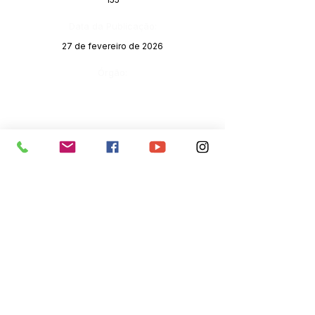
Data da Publicação:
27 de fevereiro de 2026
Órgão:
SERVIÇO DE ATENDIMENTO AO 
CIDADÃO (SIC) E OUVIDORIA
Prefeitura de Senador Guiomard - 
Estado do Acre
CNPJ 
04.077.251/0001-25