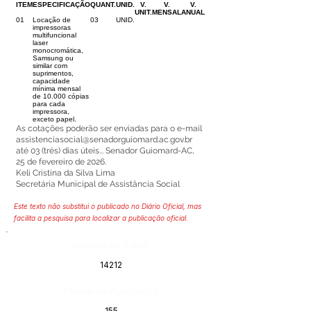
ITEM
ESPECIFICAÇÃO
QUANT.
UNID.
V.
V.
V.
UNIT.
MENSAL
ANUAL
01
Locação de
03
UNID.
impressoras
multifuncional
laser
monocromática,
Samsung ou
similar com
suprimentos,
capacidade
mínima mensal
de 10.000 cópias
para cada
impressora,
exceto papel.
As cotações poderão ser enviadas para o e-mail
assistenciasocial@senadorguiomard.ac.gov.br
até 03 (trés) dias úteis... Senador Guiomard-AC,
25 de fevereiro de 2026.
Keli Cristina da Silva Lima
Secretária Municipal de Assistância Social
Este texto não substitui o publicado no Diário Oficial, mas
facilita a pesquisa para localizar a publicação oficial.
Número do Diário:
14212
Página da Publicação:
155