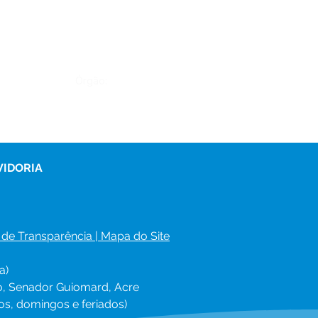
Órgão:
VIDORIA
 de Transparência
 | 
Mapa do Site
a)
ro, Senador Guiomard, Acre
os, domingos e feriados)