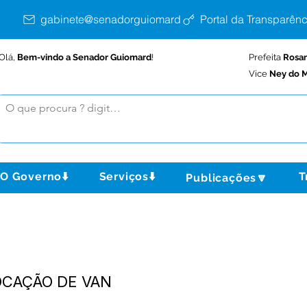
gabinete@senadorguiomard.ac.gov.br
Portal da Transparênc
Olá,
Bem-vindo a Senador Guiomard
!
Prefeita
Rosa
Vice
Ney do M
O Governo⬇️
Serviços⬇️
T
Publicações🔽
OCAÇÃO DE VAN