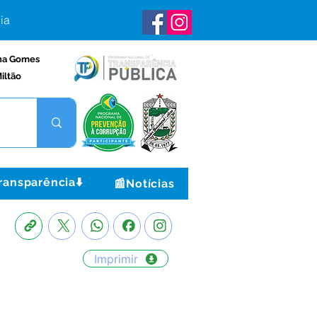
ia
na Gomes
iltão
ransparência⬇️
📰Notícias
Imprimir