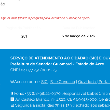
ção
 Oficial, mas facilita a pesquisa para localizar a publicação oficial.
Página da Publicação:
Data da Publicação:
5 de março de 2026
201
SERVIÇO DE ATENDIMENTO AO CIDADÃO (SIC) E OU
Prefeitura de Senador Guiomard - Estado do Acre
CNPJ 
04.077.251/0001-25
💻Acesso online: 
SIC 
| 
Fale Conosco
 | 
Ouvidoria
|
Portal
📱Fone: +55 (68) 98122-0970 (Responsável Izabel Cristin
🏢 Av. Castelo Branco, nº 1.520, CEP 69.925-000, Cent
📅 Segunda a sexta, das 7h às 13h (Fechado aos sábad