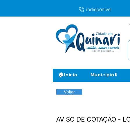
indisponível
🏠Início
Município⬇️
Voltar
AVISO DE COTAÇÃO - L