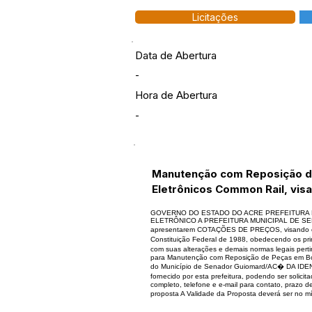
Licitações
Data de Abertura
-
Hora de Abertura
-
Manutenção com Reposição de
Eletrônicos Common Rail, vis
GOVERNO DO ESTADO DO ACRE PREFEITURA 
ELETRÔNICO A PREFEITURA MUNICIPAL DE SENADOR
apresentarem COTAÇÕES DE PREÇOS, visando estima
Constituição Federal de 1988, obedecendo os prin
com suas alterações e demais normas legais pert
para Manutenção com Reposição de Peças em Bomb
do Município de Senador Guiomard/AC� DA IDENT
fornecido por esta prefeitura, podendo ser soli
completo, telefone e e-mail para contato, prazo
proposta A Validade da Proposta deverá ser no m