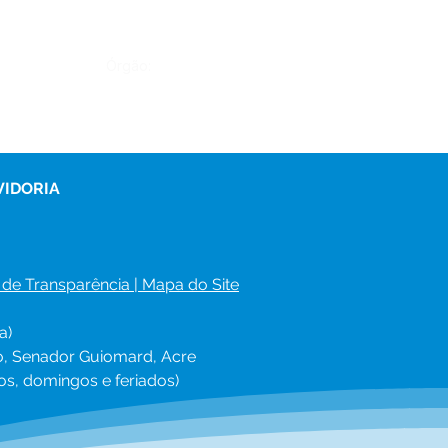
Órgão:
VIDORIA
 de Transparência
 | 
Mapa do Site
a)
ro, Senador Guiomard, Acre
os, domingos e feriados)