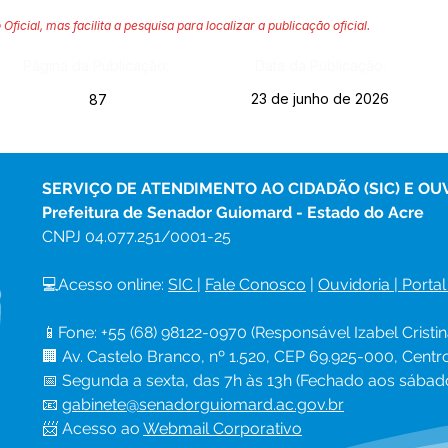
 Oficial, mas facilita a pesquisa para localizar a publicação oficial.
Página da Publicação:
Data da Publicação:
23 de junho de 2026
87
SERVIÇO DE ATENDIMENTO AO CIDADÃO (SIC) E OU
Prefeitura de Senador Guiomard - Estado do Acre
CNPJ 
04.077.251/0001-25
💻Acesso online: 
SIC 
| 
Fale Conosco
 | 
Ouvidoria
|
Portal
📱Fone: +55 (68) 98122-0970 (Responsável Izabel Cristin
🏢 Av. Castelo Branco, nº 1.520, CEP 69.925-000, Cent
📅 Segunda a sexta, das 7h às 13h (Fechado aos sábad
📧 
gabinete@senadorguiomard.ac.gov.br
📨 Acesso ao 
Webmail Corporativo