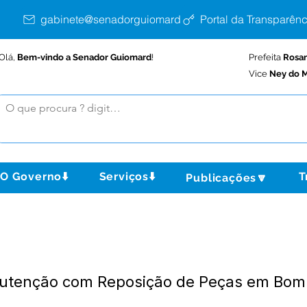
gabinete@senadorguiomard.ac.gov.br
Portal da Transparênc
Olá,
Bem-vindo a Senador Guiomard
!
Prefeita
Rosa
Vice
Ney do M
O Governo⬇️
Serviços⬇️
T
Publicações🔽
nutenção com Reposição de Peças em Bo