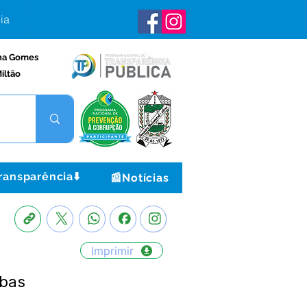
ia
na Gomes
iltão
ransparência⬇️
📰Notícias
Imprimir
mbas