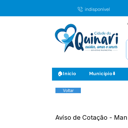
indisponível
🏠Início
Município⬇️
Voltar
Aviso de Cotação - Ma