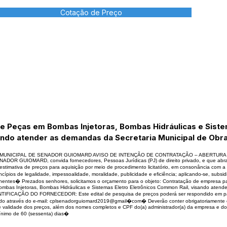
Cotação de Preço
 Peças em Bombas Injetoras, Bombas Hidráulicas e Siste
ando atender as demandas da Secretaria Municipal de Obr
MUNICIPAL DE SENADOR GUIOMARD AVISO DE INTENÇÃO DE CONTRATAÇÃO – ABERTURA
 GUIOMARD, convida fornecedores, Pessoas Jurídicas (PJ) de direito privado, e que abran
tiva de preços para aquisição por meio de procedimento licitatório, em consonância com a l
cípios de legalidade, impessoalidade, moralidade, publicidade e eficiência; aplicando-se, subs
inentes� Prezados senhores, solicitamos o orçamento para o objeto: Contratação de empresa p
as Injetoras, Bombas Hidráulicas e Sistemas Eletro Eletrônicos Common Rail, visando atende
IFICAÇÃO DO FORNECEDOR: Este edital de pesquisa de preços poderá ser respondido em papel
citado através do e-mail: cplsenadorguiomard2019@gmail�com� Deverão conter obrigatoriamente
 de validade dos preços, além dos nomes completos e CPF do(a) administrador(a) da empresa e d
ínimo de 60 (sessenta) dias�