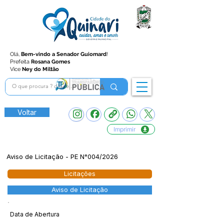
Olá,
Bem-vindo a Senador Guiomard
!
Prefeita
Rosana Gomes
Vice
Ney do Miltão
Voltar
Imprimir
Aviso de Licitação - PE N°004/2026
Licitações
Aviso de Licitação
Data de Abertura