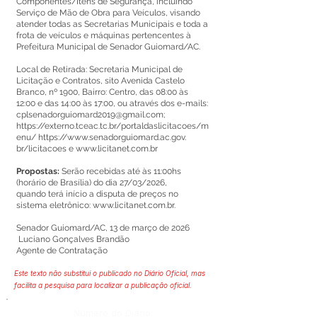
Componentes/Itens de Segurança, incluindo
Serviço de Mão de Obra para Veículos, visando
atender todas as Secretarias Municipais e toda a
frota de veículos e máquinas pertencentes à
Prefeitura Municipal de Senador Guiomard/AC.
Local de Retirada: Secretaria Municipal de
Licitação e Contratos, sito Avenida Castelo
Branco, nº 1900, Bairro: Centro, das 08:00 às
12:00 e das 14:00 às 17:00, ou através dos e-mails:
cplsenadorguiomard2019@gmail.com
;
https://externo.tceac.tc.br/portaldaslicitacoes/m
enu/
https://www.senadorguiomard.ac.gov
.
br/licitacoes e
www.licitanet.com.br
Propostas:
Serão recebidas até às 11:00hs
(horário de Brasília) do dia 27/03/2026,
quando terá início a disputa de preços no
sistema eletrônico:
www.licitanet.com.br
.
Senador Guiomard/AC, 13 de março de 2026
Luciano Gonçalves Brandão
Agente de Contratação
Este texto não substitui o publicado no Diário Oficial, mas
facilita a pesquisa para localizar a publicação oficial.
Número do Diário: