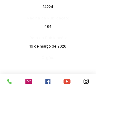
14224
Página da Publicação:
484
Data da Publicação:
16 de março de 2026
Órgão:
SERVIÇO DE ATENDIMENTO AO 
CIDADÃO (SIC) E OUVIDORIA