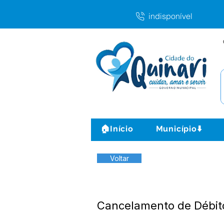
indisponível
🏠Início
Município⬇️
Voltar
Cancelamento de Débit