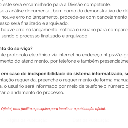
 este será encaminhado para a Divisão competente;
se a análise documental, bem como do demonstrativo de débi
ouve erro no lançamento, procede-se com cancelamento do 
sso será finalizado e arquivado;
o houve erro no lançamento, notifica o usuário para comparec
sendo o processo finalizado e arquivado.
o do serviço?
 protocolo eletrônico via internet no endereço
https://e-
mento do atendimento, por telefone e também presencialme
em caso de indisponibilidade do sistema informatizado, 
ntação requerida, preenche o requerimento de forma manual
, o usuário será informado por meio de telefone o número d
ar o andamento do processo.
 Oficial, mas facilita a pesquisa para localizar a publicação oficial.
Página da Publicação:
Data da Publicação: