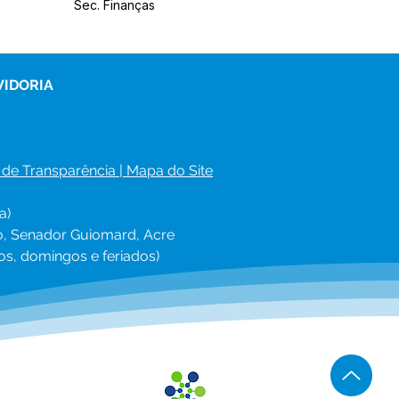
Sec. Finanças
VIDORIA
 de Transparência
 | 
Mapa do Site
a)
ro, Senador Guiomard, Acre
os, domingos e feriados)