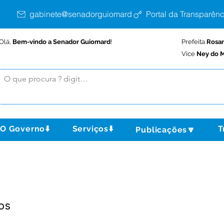
gabinete@senadorguiomard.ac.gov.br
Portal da Transparênc
Olá,
Bem-vindo a Senador Guiomard
!
Prefeita
Rosa
Vice
Ney do M
O Governo⬇️
Serviços⬇️
T
Publicações🔽
os