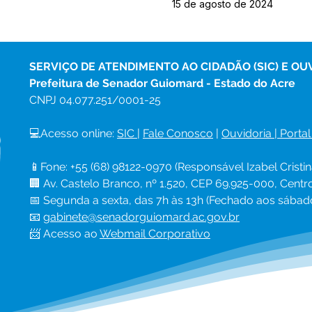
15 de agosto de 2024
SERVIÇO DE ATENDIMENTO AO CIDADÃO (SIC) E OU
Prefeitura de Senador Guiomard - Estado do Acre
CNPJ 
04.077.251/0001-25
💻Acesso online: 
SIC 
| 
Fale Conosco
 | 
Ouvidoria
|
Portal
📱Fone: +55 (68) 98122-0970 (Responsável Izabel Cristin
🏢 Av. Castelo Branco, nº 1.520, CEP 69.925-000, Cent
📅 Segunda a sexta, das 7h às 13h (Fechado aos sábad
📧 
gabinete@senadorguiomard.ac.gov.br
📨 Acesso ao 
Webmail Corporativo