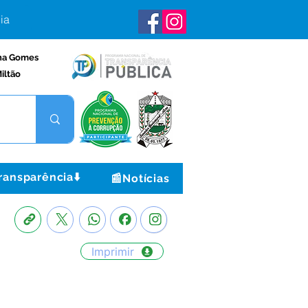
ia
na Gomes
iltão
ransparência⬇️
📰Notícias
Imprimir