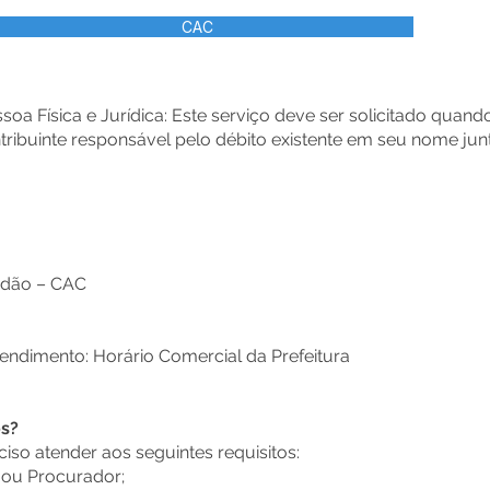
CAC
oa Física e Jurídica: Este serviço deve ser solicitado quand
ntribuinte responsável pelo débito existente em seu nome jun
dadão – CAC
endimento: Horário Comercial da Prefeitura
os?
eciso atender aos seguintes requisitos:
l ou Procurador;