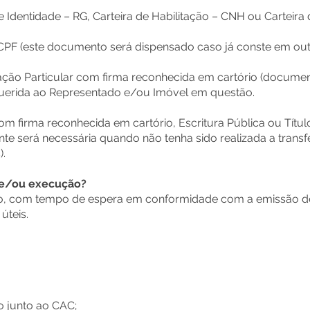
Identidade – RG, Carteira de Habilitação – CNH ou Carteira d
 CPF (este documento será dispensado caso já conste em o
ão Particular com firma reconhecida em cartório (documento
erida ao Representado e/ou Imóvel em questão.
 firma reconhecida em cartório, Escritura Pública ou Título
 será necessária quando não tenha sido realizada a transf
).
 e/ou execução?
to, com tempo de espera em conformidade com a emissão d
úteis.
ão junto ao CAC;